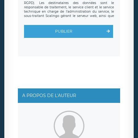
RGPD). Les destinataires des données sont le
responsable de traitement, le service client et le service
technique en charge de l’administration du service, le
sous-traitant Scalingo gérant le serveur web, ainsi que
toute personne légalement autorisée. Le formulaire
d’inscription est hébergé sur un serveur hébergé par
Scalingo, basé en France et offrant des
clauses de
PUBLIER
protection conformes au RGPD
. Les données collectées
sont conservées jusqu’à ce que l’Internaute en sollicite la
suppression, étant entendu que vous pouvez demander
la suppression de vos données et retirer votre
consentement à tout moment. Vous disposez également
d’un droit d’accès, de rectification ou de limitation du
traitement relatif à vos données à caractère personnel,
ainsi que d’un droit à la portabilité de vos données. Vous
pouvez exercer ces droits auprès du délégué à la
protection des données de LÉGAVOX qui exerce au siège
social de LÉGAVOX et est joignable à l’adresse mail
suivante : donneespersonnelles@legavox.fr. Le
responsable de traitement est la société LÉGAVOX, sis 9
rue Léopold Sédar Senghor, joignable à l’adresse mail :
responsabledetraitement@legavox.fr. Vous avez
A PROPOS DE L'AUTEUR
également le droit d’introduire une réclamation auprès
d’une autorité de contrôle.