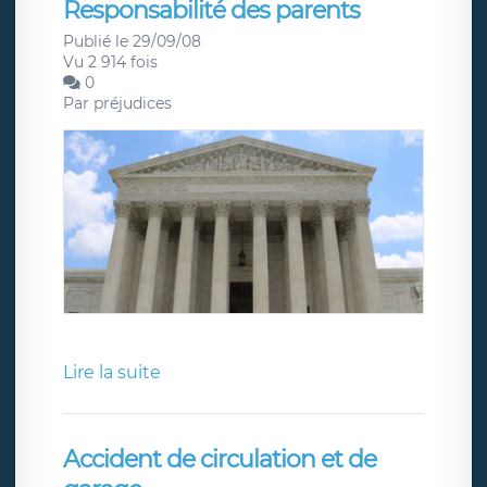
Responsabilité des parents
Publié le 29/09/08
Vu 2 914 fois
0
Par
préjudices
Lire la suite
Accident de circulation et de