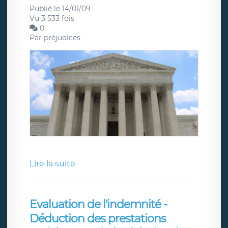
Publié le 14/01/09
Vu 3 533 fois
0
Par
préjudices
Lire la suite
Evaluation de l'indemnité -
Déduction des prestations