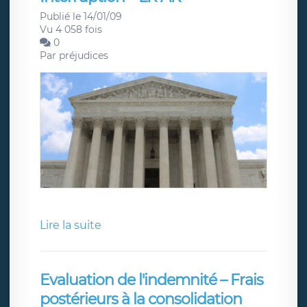
Publié le 14/01/09
Vu 4 058 fois
0
Par
préjudices
Lire la suite
Evaluation de l'indemnité – Frais
postérieurs à la consolidation