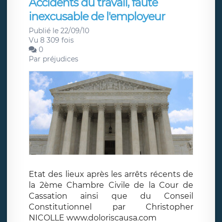
Accidents du travail, faute
inexcusable de l'employeur
Publié le 22/09/10
Vu 8 309 fois
0
Par
préjudices
Etat des lieux après les arrêts récents de
la 2ème Chambre Civile de la Cour de
Cassation ainsi que du Conseil
Constitutionnel par Christopher
NICOLLE www.doloriscausa.com