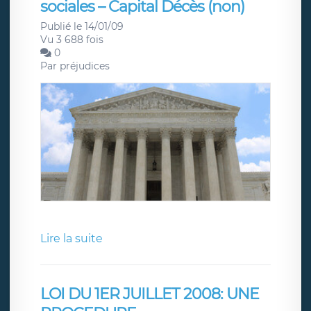
sociales – Capital Décès (non)
Publié le 14/01/09
Vu 3 688 fois
0
Par
préjudices
Lire la suite
LOI DU 1ER JUILLET 2008: UNE