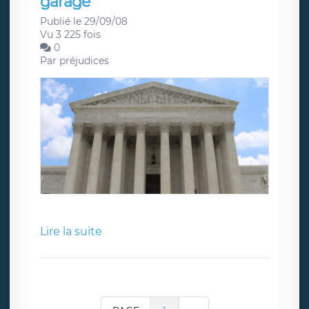
garage
Publié le 29/09/08
Vu 3 225 fois
0
Par
préjudices
Lire la suite