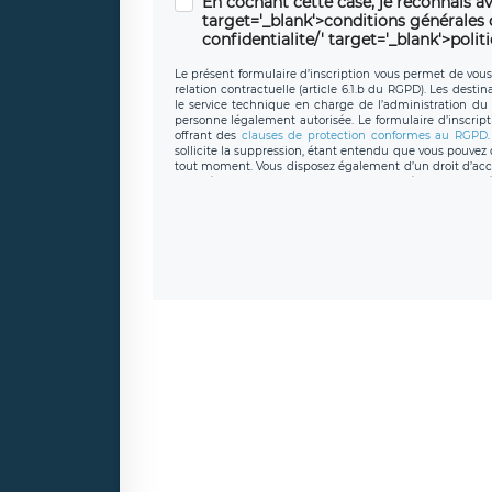
En cochant cette case, je reconnais av
target='_blank'>conditions générales d'
confidentialite/' target='_blank'>polit
Le présent formulaire d’inscription vous permet de vous i
relation contractuelle (article 6.1.b du RGPD). Les desti
le service technique en charge de l’administration du s
personne légalement autorisée. Le formulaire d’inscrip
offrant des
clauses de protection conformes au RGPD
sollicite la suppression, étant entendu que vous pouve
tout moment. Vous disposez également d’un droit d’accès
caractère personnel, ainsi que d’un droit à la portabil
protection des données de LÉGAVOX qui exerce au si
donneespersonnelles@legavox.fr. Le responsable de 
joignable à l’adresse mail : responsabledetraitement@
auprès d’une autorité de contrôle.