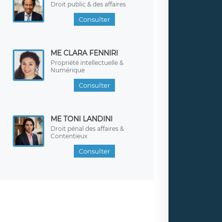
Droit public & des affaires
Consulter
ME CLARA FENNIRI
Propriété intellectuelle &
Numérique
Consulter
ME TONI LANDINI
Droit pénal des affaires &
Contentieux
Consulter