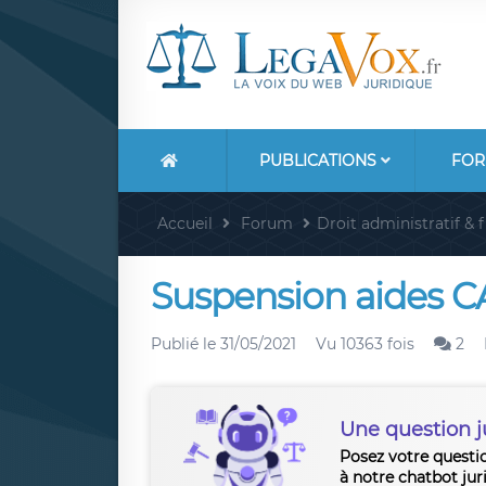
PUBLICATIONS
FOR
Accueil
Forum
Droit administratif & f
Suspension aides C
Publié le
31/05/2021
Vu 10363 fois
2
Une question j
Posez votre questi
à notre chatbot jur