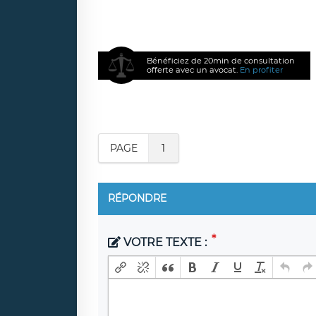
Bénéficiez de 20min de consultation
offerte avec un avocat.
En profiter
PAGE
1
RÉPONDRE
VOTRE TEXTE :