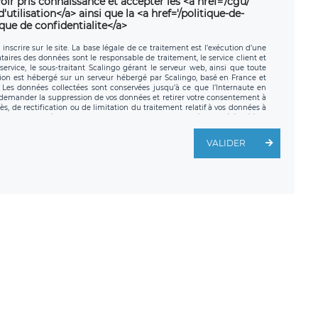
oir pris connaissance et accepter les <a href='/cgu/'
utilisation</a> ainsi que la <a href='/politique-de-
ique de confidentialite</a>
nscrire sur le site. La base légale de ce traitement est l’exécution d’une
nataires des données sont le responsable de traitement, le service client et
ervice, le sous-traitant Scalingo gérant le serveur web, ainsi que toute
tion est hébergé sur un serveur hébergé par Scalingo, basé en France et
. Les données collectées sont conservées jusqu’à ce que l’Internaute en
z demander la suppression de vos données et retirer votre consentement à
, de rectification ou de limitation du traitement relatif à vos données à
ité de vos données. Vous pouvez exercer ces droits auprès du délégué à la
ège social de LÉGAVOX et est joignable à l’adresse mail suivante :
traitement est la société LÉGAVOX, sis 9 rue Léopold Sédar Senghor,
VALIDER
legavox.fr. Vous avez également le droit d’introduire une réclamation