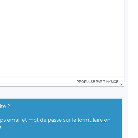
 PROPULSÉ PAR 
TINYMCE
ite ?
mps email et mot de passe sur
le formulaire en
.