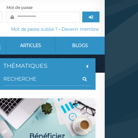
Mot de passe
Mot de passe oublié ?
-
Devenir membre
ARTICLES
BLOGS
E
THÉMATIQUES
Bénéficiez