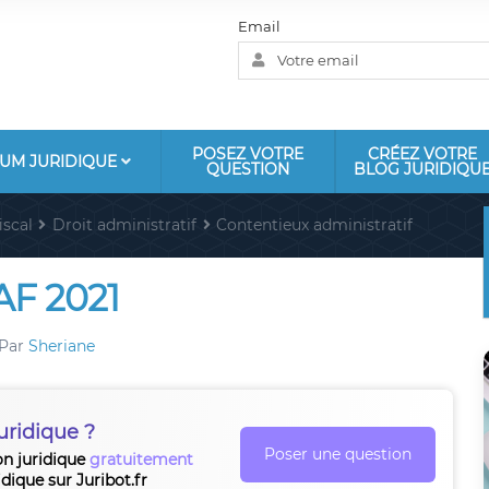
Email
POSEZ VOTRE
CRÉEZ VOTRE
UM JURIDIQUE
QUESTION
BLOG JURIDIQU
iscal
Droit administratif
Contentieux administratif
AF 2021
Par
Sheriane
uridique ?
Poser une question
on juridique
gratuitement
idique sur Juribot.fr