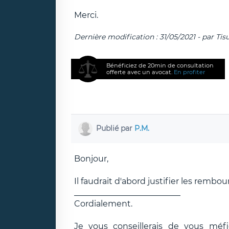
Merci.
Dernière modification : 31/05/2021 - par Tis
Bénéficiez de 20min de consultation
offerte avec un avocat.
En profiter
Publié par
P.M.
Bonjour,
Il faudrait d'abord justifier les rembou
__________________________
Cordialement.
Je vous conseillerais de vous méf