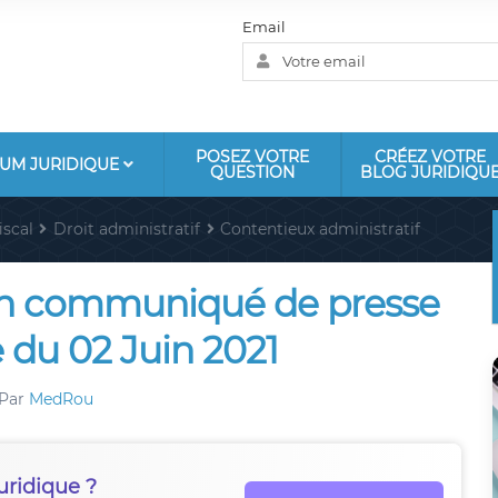
Email
POSEZ VOTRE
CRÉEZ VOTRE
UM JURIDIQUE
QUESTION
BLOG JURIDIQU
iscal
Droit administratif
Contentieux administratif
'un communiqué de presse
 du 02 Juin 2021
Par
MedRou
uridique ?