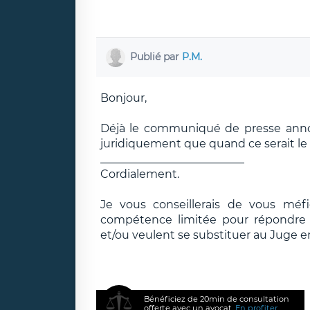
Publié par
P.M.
Bonjour,
Déjà le communiqué de presse annon
juridiquement que quand ce serait le c
__________________________
Cordialement.
Je vous conseillerais de vous méf
compétence limitée pour répondre e
et/ou veulent se substituer au Juge e
Bénéficiez de 20min de consultation
offerte avec un avocat.
En profiter