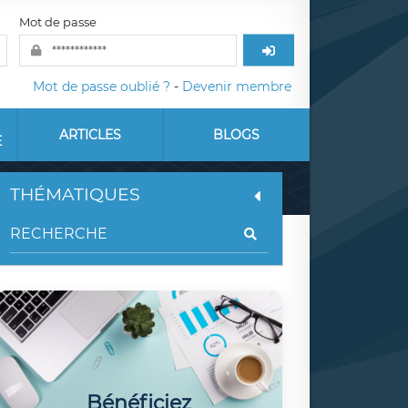
Mot de passe
Mot de passe oublié ?
-
Devenir membre
ARTICLES
BLOGS
E
THÉMATIQUES
Bénéficiez