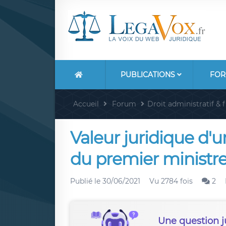
PUBLICATIONS
FOR
Accueil
Forum
Droit administratif & f
Valeur juridique d
du premier ministre
Publié le
30/06/2021
Vu 2784 fois
2
Une question j