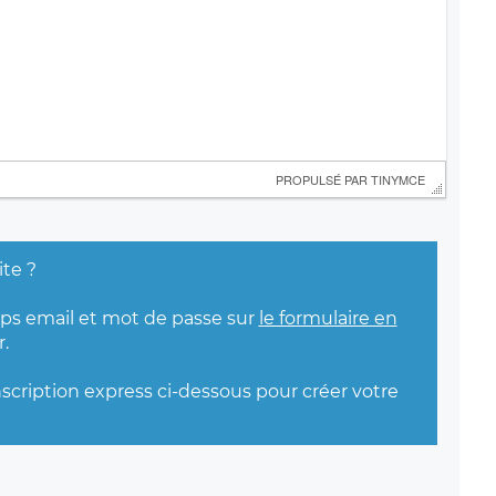
 PROPULSÉ PAR 
TINYMCE
ite ?
mps email et mot de passe sur
le formulaire en
.
nscription express ci-dessous pour créer votre