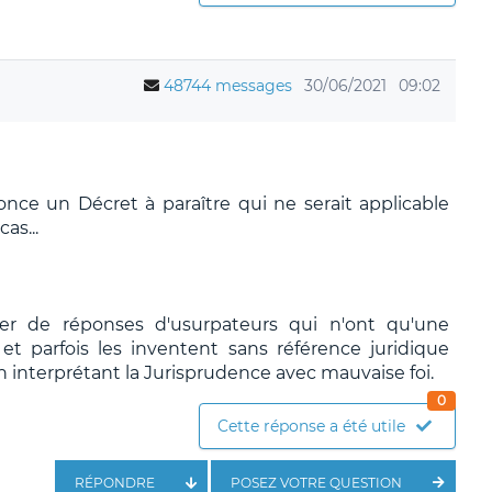
48744 messages
30/06/2021
09:02
ce un Décret à paraître qui ne serait applicable
as...
ier de réponses d'usurpateurs qui n'ont qu'une
t parfois les inventent sans référence juridique
n interprétant la Jurisprudence avec mauvaise foi.
0
Cette réponse a été utile
RÉPONDRE
POSEZ VOTRE QUESTION