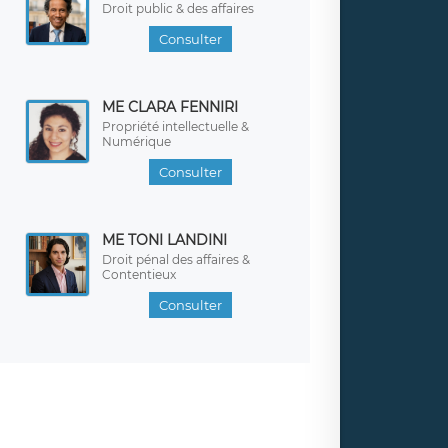
Droit public & des affaires
Consulter
ME CLARA FENNIRI
Propriété intellectuelle &
Numérique
Consulter
ME TONI LANDINI
Droit pénal des affaires &
Contentieux
Consulter