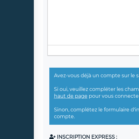
Avez-vous déjà un compte sur le s
Si oui, veuillez compléter les cha
haut de page
pour vous connecter
Sinon, complétez le formulaire d'i
compte.
INSCRIPTION EXPRESS :