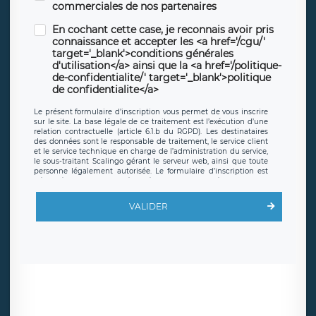
commerciales de nos partenaires
En cochant cette case, je reconnais avoir pris
connaissance et accepter les <a href='/cgu/'
target='_blank'>conditions générales
d'utilisation</a> ainsi que la <a href='/politique-
de-confidentialite/' target='_blank'>politique
de confidentialite</a>
Le présent formulaire d’inscription vous permet de vous inscrire
sur le site. La base légale de ce traitement est l’exécution d’une
relation contractuelle (article 6.1.b du RGPD). Les destinataires
des données sont le responsable de traitement, le service client
et le service technique en charge de l’administration du service,
le sous-traitant Scalingo gérant le serveur web, ainsi que toute
personne légalement autorisée. Le formulaire d’inscription est
hébergé sur un serveur hébergé par Scalingo, basé en France et
offrant des
clauses de protection conformes au RGPD
. Les
données collectées sont conservées jusqu’à ce que l’Internaute
VALIDER
en sollicite la suppression, étant entendu que vous pouvez
demander la suppression de vos données et retirer votre
consentement à tout moment. Vous disposez également d’un
droit d’accès, de rectification ou de limitation du traitement
relatif à vos données à caractère personnel, ainsi que d’un droit à
la portabilité de vos données. Vous pouvez exercer ces droits
auprès du délégué à la protection des données de LÉGAVOX qui
exerce au siège social de LÉGAVOX et est joignable à l’adresse
mail suivante : donneespersonnelles@legavox.fr. Le responsable
de traitement est la société LÉGAVOX, sis 9 rue Léopold Sédar
Senghor, joignable à l’adresse mail :