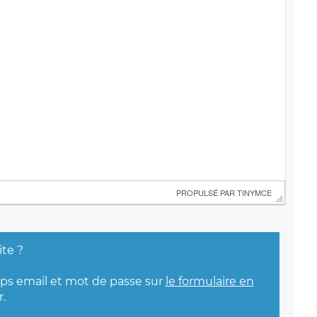
 PROPULSÉ PAR 
TINYMCE
ite ?
mps email et mot de passe sur
le formulaire en
.