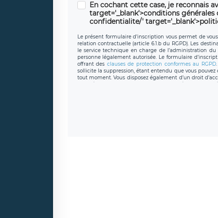
En cochant cette case, je reconnais av
target='_blank'>conditions générales d'
confidentialite/' target='_blank'>polit
Le présent formulaire d’inscription vous permet de vous i
relation contractuelle (article 6.1.b du RGPD). Les desti
le service technique en charge de l’administration du s
personne légalement autorisée. Le formulaire d’inscrip
offrant des
clauses de protection conformes au RGPD
sollicite la suppression, étant entendu que vous pouve
tout moment. Vous disposez également d’un droit d’accès
caractère personnel, ainsi que d’un droit à la portabil
protection des données de LÉGAVOX qui exerce au si
donneespersonnelles@legavox.fr. Le responsable de 
joignable à l’adresse mail : responsabledetraitement@
auprès d’une autorité de contrôle.