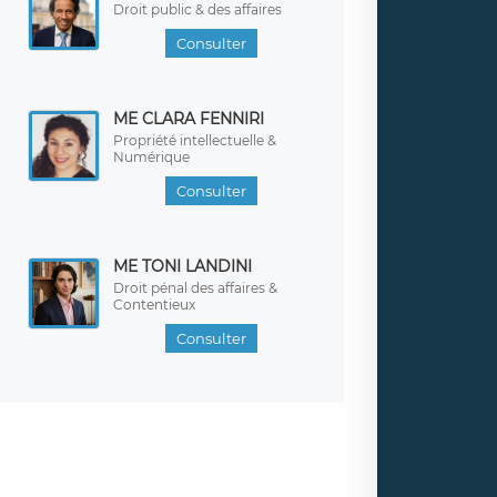
Droit public & des affaires
Consulter
ME CLARA FENNIRI
Propriété intellectuelle &
Numérique
Consulter
ME TONI LANDINI
Droit pénal des affaires &
Contentieux
Consulter