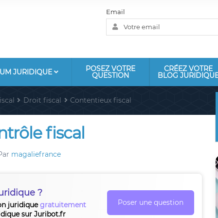
Email
POSEZ VOTRE
CRÉEZ VOTRE
UM JURIDIQUE
QUESTION
BLOG JURIDIQU
iscal
Droit fiscal
Contentieux fiscal
rôle fiscal
Par
magaliefrance
uridique ?
Poser une question
on juridique
gratuitement
idique sur Juribot.fr