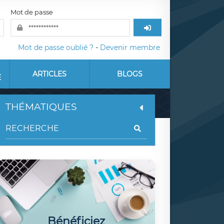
Mot de passe
Mot de passe oublié ?
-
Devenir membre
ARTICLES
BLOGS
E
THÉMATIQUES
Bénéficiez