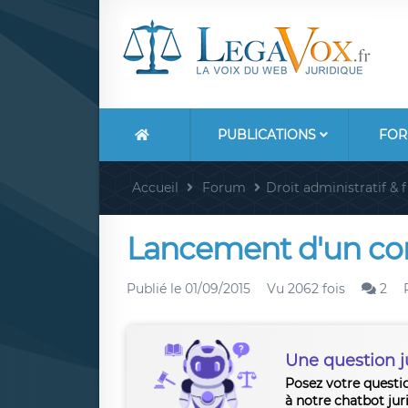
PUBLICATIONS
FOR
Accueil
Forum
Droit administratif & f
Lancement d'un cont
Publié le
01/09/2015
Vu 2062 fois
2
Une question j
Posez votre questi
à notre chatbot jur