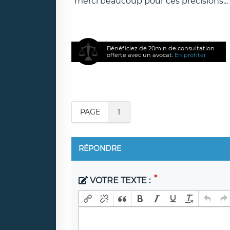
merci beaucoup pour ces précisions...
Bénéficiez de 20min de consultation
offerte avec un avocat.
En profiter
PAGE
1
RÉPONDRE
VOTRE TEXTE :