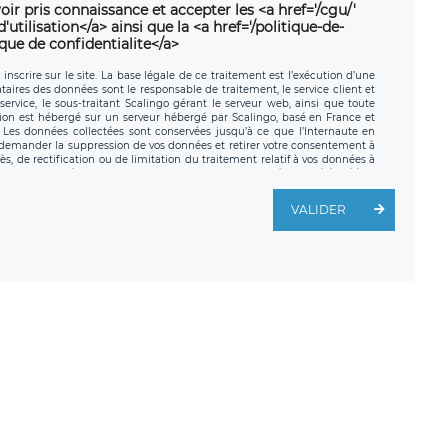
oir pris connaissance et accepter les <a href='/cgu/'
utilisation</a> ainsi que la <a href='/politique-de-
ique de confidentialite</a>
nscrire sur le site. La base légale de ce traitement est l’exécution d’une
nataires des données sont le responsable de traitement, le service client et
ervice, le sous-traitant Scalingo gérant le serveur web, ainsi que toute
tion est hébergé sur un serveur hébergé par Scalingo, basé en France et
. Les données collectées sont conservées jusqu’à ce que l’Internaute en
z demander la suppression de vos données et retirer votre consentement à
, de rectification ou de limitation du traitement relatif à vos données à
ité de vos données. Vous pouvez exercer ces droits auprès du délégué à la
ège social de LÉGAVOX et est joignable à l’adresse mail suivante :
traitement est la société LÉGAVOX, sis 9 rue Léopold Sédar Senghor,
VALIDER
legavox.fr. Vous avez également le droit d’introduire une réclamation