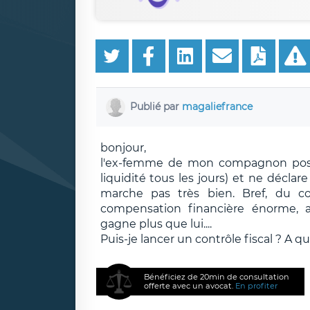
Publié par
magaliefrance
bonjour,
l'ex-femme de mon compagnon poss
liquidité tous les jours) et ne déclare
marche pas très bien. Bref, du 
compensation financière énorme, al
gagne plus que lui....
Puis-je lancer un contrôle fiscal ? A qu
Bénéficiez de 20min de consultation
offerte avec un avocat.
En profiter