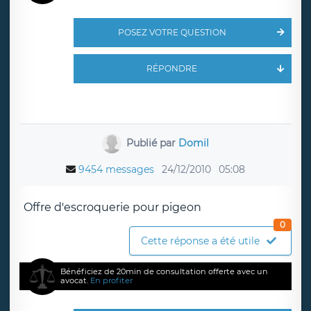
POSEZ VOTRE QUESTION
RÉPONDRE
Publié par
Domil
9454 messages
24/12/2010
05:08
Offre d'escroquerie pour pigeon
0
Cette réponse a été utile
Bénéficiez de 20min de consultation offerte avec un
avocat.
En profiter