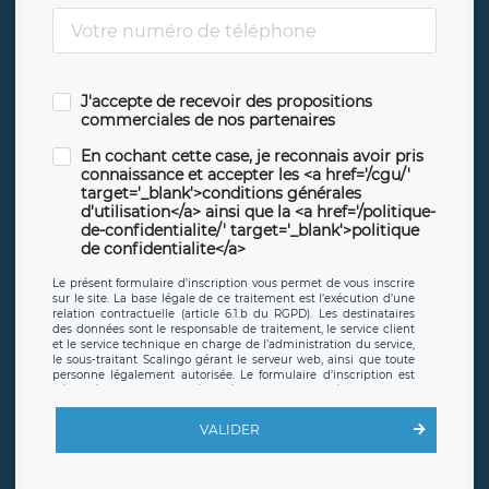
J'accepte de recevoir des propositions
commerciales de nos partenaires
En cochant cette case, je reconnais avoir pris
connaissance et accepter les <a href='/cgu/'
target='_blank'>conditions générales
d'utilisation</a> ainsi que la <a href='/politique-
de-confidentialite/' target='_blank'>politique
de confidentialite</a>
Le présent formulaire d’inscription vous permet de vous inscrire
sur le site. La base légale de ce traitement est l’exécution d’une
relation contractuelle (article 6.1.b du RGPD). Les destinataires
des données sont le responsable de traitement, le service client
et le service technique en charge de l’administration du service,
le sous-traitant Scalingo gérant le serveur web, ainsi que toute
personne légalement autorisée. Le formulaire d’inscription est
hébergé sur un serveur hébergé par Scalingo, basé en France et
offrant des
clauses de protection conformes au RGPD
. Les
données collectées sont conservées jusqu’à ce que l’Internaute
VALIDER
en sollicite la suppression, étant entendu que vous pouvez
demander la suppression de vos données et retirer votre
consentement à tout moment. Vous disposez également d’un
droit d’accès, de rectification ou de limitation du traitement