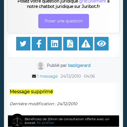
Posez votre question juridique
gratuitement
à
notre chatbot juridique sur Juribot.fr
Poser une question
Publié par
bazilgerard
1 message
24/12/2010
04:06
Message supprimé
Dernière modification : 24/12/2010
Bénéficiez de 20min de consultation offerte avec un
avocat.
En profiter