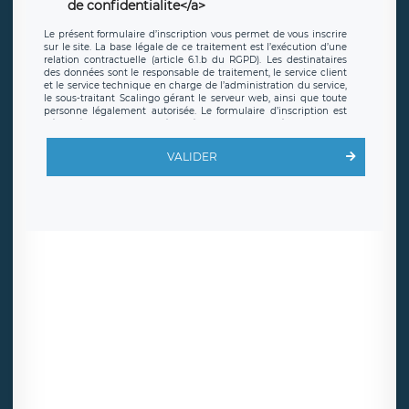
de confidentialite</a>
Le présent formulaire d’inscription vous permet de vous inscrire
sur le site. La base légale de ce traitement est l’exécution d’une
relation contractuelle (article 6.1.b du RGPD). Les destinataires
des données sont le responsable de traitement, le service client
et le service technique en charge de l’administration du service,
le sous-traitant Scalingo gérant le serveur web, ainsi que toute
personne légalement autorisée. Le formulaire d’inscription est
hébergé sur un serveur hébergé par Scalingo, basé en France et
offrant des
clauses de protection conformes au RGPD
. Les
données collectées sont conservées jusqu’à ce que l’Internaute
VALIDER
en sollicite la suppression, étant entendu que vous pouvez
demander la suppression de vos données et retirer votre
consentement à tout moment. Vous disposez également d’un
droit d’accès, de rectification ou de limitation du traitement
relatif à vos données à caractère personnel, ainsi que d’un droit à
la portabilité de vos données. Vous pouvez exercer ces droits
auprès du délégué à la protection des données de LÉGAVOX qui
exerce au siège social de LÉGAVOX et est joignable à l’adresse
mail suivante : donneespersonnelles@legavox.fr. Le responsable
de traitement est la société LÉGAVOX, sis 9 rue Léopold Sédar
Senghor, joignable à l’adresse mail :
responsabledetraitement@legavox.fr. Vous avez également le
droit d’introduire une réclamation auprès d’une autorité de
contrôle.