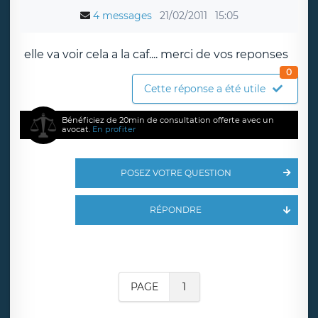
4 messages
21/02/2011
15:05
elle va voir cela a la caf.... merci de vos reponses
0
Cette réponse a été utile
Bénéficiez de 20min de consultation offerte avec un
avocat.
En profiter
POSEZ VOTRE QUESTION
RÉPONDRE
PAGE
1