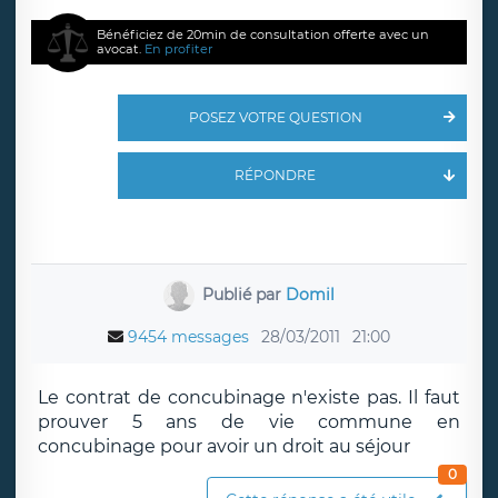
Bénéficiez de 20min de consultation offerte avec un
avocat.
En profiter
POSEZ VOTRE QUESTION
RÉPONDRE
Publié par
Domil
9454 messages
28/03/2011
21:00
Le contrat de concubinage n'existe pas. Il faut
prouver 5 ans de vie commune en
concubinage pour avoir un droit au séjour
0