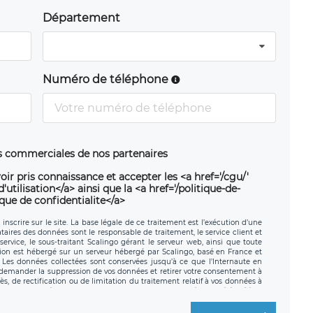
Département
Numéro de téléphone
ns commerciales de nos partenaires
oir pris connaissance et accepter les <a href='/cgu/'
utilisation</a> ainsi que la <a href='/politique-de-
ique de confidentialite</a>
nscrire sur le site. La base légale de ce traitement est l’exécution d’une
nataires des données sont le responsable de traitement, le service client et
ervice, le sous-traitant Scalingo gérant le serveur web, ainsi que toute
tion est hébergé sur un serveur hébergé par Scalingo, basé en France et
. Les données collectées sont conservées jusqu’à ce que l’Internaute en
z demander la suppression de vos données et retirer votre consentement à
, de rectification ou de limitation du traitement relatif à vos données à
ité de vos données. Vous pouvez exercer ces droits auprès du délégué à la
ège social de LÉGAVOX et est joignable à l’adresse mail suivante :
traitement est la société LÉGAVOX, sis 9 rue Léopold Sédar Senghor,