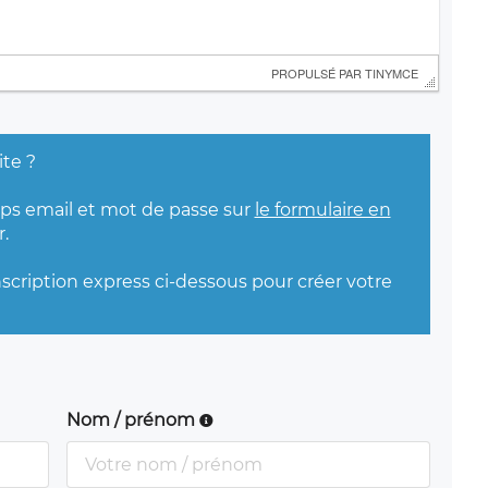
 PROPULSÉ PAR 
TINYMCE
ite ?
mps email et mot de passe sur
le formulaire en
.
nscription express ci-dessous pour créer votre
Nom / prénom