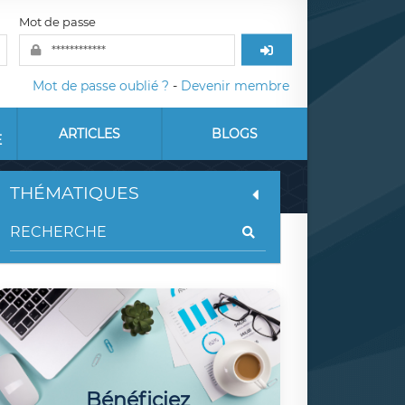
Mot de passe
Mot de passe oublié ?
-
Devenir membre
ARTICLES
BLOGS
E
THÉMATIQUES
Bénéficiez