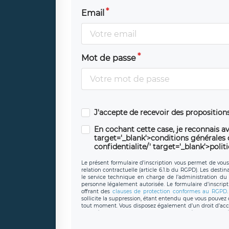
Email
Mot de passe
J'accepte de recevoir des propositio
En cochant cette case, je reconnais av
target='_blank'>conditions générales d'
confidentialite/' target='_blank'>polit
Le présent formulaire d’inscription vous permet de vous i
relation contractuelle (article 6.1.b du RGPD). Les desti
le service technique en charge de l’administration du s
personne légalement autorisée. Le formulaire d’inscrip
offrant des
clauses de protection conformes au RGPD
sollicite la suppression, étant entendu que vous pouve
tout moment. Vous disposez également d’un droit d’accès
caractère personnel, ainsi que d’un droit à la portabil
protection des données de LÉGAVOX qui exerce au si
donneespersonnelles@legavox.fr. Le responsable de 