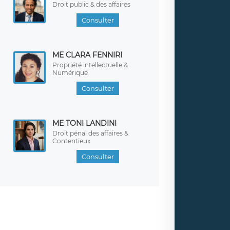
Droit public & des affaires
Consulter
ME CLARA FENNIRI
Propriété intellectuelle &
Numérique
Consulter
ME TONI LANDINI
Droit pénal des affaires &
Contentieux
Consulter