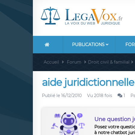
PUBLICATIONS
FOR
Accueil
Forum
Droit civil & familial
aide juridictionnel
Publié le
16/12/2010
Vu 2018 fois
1
P
Une question j
Posez votre questi
à notre chatbot jur