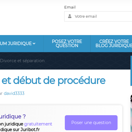
Email
POSEZ VOTRE
CRÉEZ VOTRE
UM JURIDIQUE
QUESTION
BLOG JURIDIQU
Divorce et séparation
le et début de procédure
ar
david3333
uridique ?
Poser une question
on juridique
gratuitement
idique sur Juribot.fr