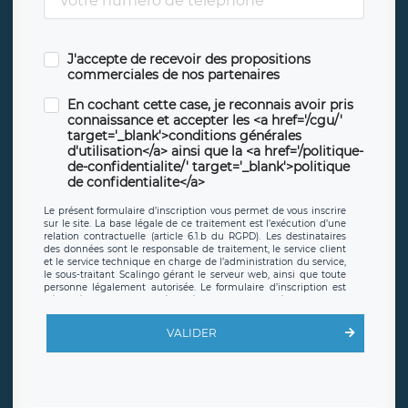
J'accepte de recevoir des propositions
commerciales de nos partenaires
En cochant cette case, je reconnais avoir pris
connaissance et accepter les <a href='/cgu/'
target='_blank'>conditions générales
d'utilisation</a> ainsi que la <a href='/politique-
de-confidentialite/' target='_blank'>politique
de confidentialite</a>
Le présent formulaire d’inscription vous permet de vous inscrire
sur le site. La base légale de ce traitement est l’exécution d’une
relation contractuelle (article 6.1.b du RGPD). Les destinataires
des données sont le responsable de traitement, le service client
et le service technique en charge de l’administration du service,
le sous-traitant Scalingo gérant le serveur web, ainsi que toute
personne légalement autorisée. Le formulaire d’inscription est
hébergé sur un serveur hébergé par Scalingo, basé en France et
offrant des
clauses de protection conformes au RGPD
. Les
données collectées sont conservées jusqu’à ce que l’Internaute
VALIDER
en sollicite la suppression, étant entendu que vous pouvez
demander la suppression de vos données et retirer votre
consentement à tout moment. Vous disposez également d’un
droit d’accès, de rectification ou de limitation du traitement
relatif à vos données à caractère personnel, ainsi que d’un droit à
la portabilité de vos données. Vous pouvez exercer ces droits