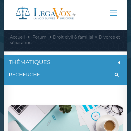
Accueil
Forum
Droit civil & familial
Divorce et
séparation
THÉMATIQUES