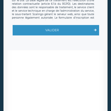
sur le site. La base légale de ce traitement est l’exécution d’une
relation contractuelle (article 6.1.b du RGPD). Les destinataires
des données sont le responsable de traitement, le service client
et le service technique en charge de l’administration du service,
le sous-traitant Scalingo gérant le serveur web, ainsi que toute
personne légalement autorisée. Le formulaire d’inscription est
hébergé sur un serveur hébergé par Scalingo, basé en France et
offrant des
clauses de protection conformes au RGPD
. Les
données collectées sont conservées jusqu’à ce que l’Internaute
VALIDER
en sollicite la suppression, étant entendu que vous pouvez
demander la suppression de vos données et retirer votre
consentement à tout moment. Vous disposez également d’un
droit d’accès, de rectification ou de limitation du traitement
relatif à vos données à caractère personnel, ainsi que d’un droit à
la portabilité de vos données. Vous pouvez exercer ces droits
auprès du délégué à la protection des données de LÉGAVOX qui
exerce au siège social de LÉGAVOX et est joignable à l’adresse
mail suivante : donneespersonnelles@legavox.fr. Le responsable
de traitement est la société LÉGAVOX, sis 9 rue Léopold Sédar
Senghor, joignable à l’adresse mail :
responsabledetraitement@legavox.fr. Vous avez également le
droit d’introduire une réclamation auprès d’une autorité de
contrôle.