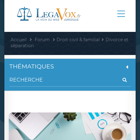
Accueil
Forum
Droit civil & familial
Divorce et
séparation
THÉMATIQUES