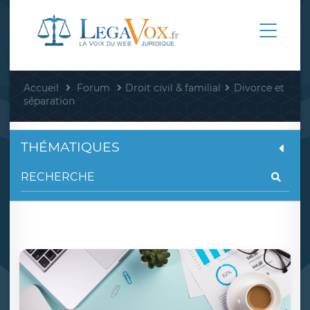
Accueil
Forum
Droit civil & familial
Divorce et
séparation
THÉMATIQUES