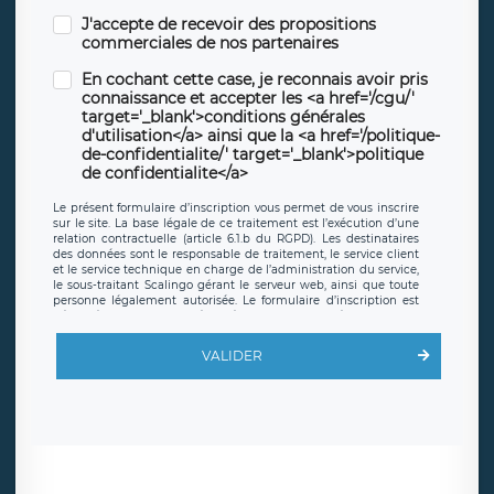
J'accepte de recevoir des propositions
commerciales de nos partenaires
En cochant cette case, je reconnais avoir pris
connaissance et accepter les <a href='/cgu/'
target='_blank'>conditions générales
d'utilisation</a> ainsi que la <a href='/politique-
de-confidentialite/' target='_blank'>politique
de confidentialite</a>
Le présent formulaire d’inscription vous permet de vous inscrire
sur le site. La base légale de ce traitement est l’exécution d’une
relation contractuelle (article 6.1.b du RGPD). Les destinataires
des données sont le responsable de traitement, le service client
et le service technique en charge de l’administration du service,
le sous-traitant Scalingo gérant le serveur web, ainsi que toute
personne légalement autorisée. Le formulaire d’inscription est
hébergé sur un serveur hébergé par Scalingo, basé en France et
offrant des
clauses de protection conformes au RGPD
. Les
données collectées sont conservées jusqu’à ce que l’Internaute
VALIDER
en sollicite la suppression, étant entendu que vous pouvez
demander la suppression de vos données et retirer votre
consentement à tout moment. Vous disposez également d’un
droit d’accès, de rectification ou de limitation du traitement
relatif à vos données à caractère personnel, ainsi que d’un droit à
la portabilité de vos données. Vous pouvez exercer ces droits
auprès du délégué à la protection des données de LÉGAVOX qui
exerce au siège social de LÉGAVOX et est joignable à l’adresse
mail suivante : donneespersonnelles@legavox.fr. Le responsable