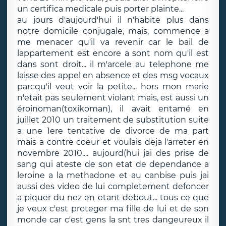
un certifica medicale puis porter plainte...
au jours d'aujourd'hui il n'habite plus dans
notre domicile conjugale, mais, commence a
me menacer qu'il va revenir car le bail de
lappartement est encore a sont nom qu'il est
dans sont droit... il m'arcele au telephone me
laisse des appel en absence et des msg vocaux
parcqu'il veut voir la petite... hors mon marie
n'etait pas seulement violant mais, est aussi un
éroinoman(toxikoman), il avait entamé en
juillet 2010 un traitement de substitution suite
a une 1ere tentative de divorce de ma part
mais a contre coeur et voulais deja l'arreter en
novembre 2010.... aujourd(hui jai des prise de
sang qui ateste de son etat de dependance a
leroine a la methadone et au canbise puis jai
aussi des video de lui completement defoncer
a piquer du nez en etant debout... tous ce que
je veux c'est proteger ma fille de lui et de son
monde car c'est gens la snt tres dangeureux il