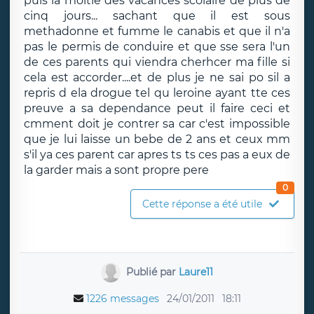
puis la moitié des vacances scolaire de plus de
cinq jours... sachant que il est sous
methadonne et fumme le canabis et que il n'a
pas le permis de conduire et que sse sera l'un
de ces parents qui viendra cherhcer ma fille si
cela est accorder....et de plus je ne sai po sil a
repris d ela drogue tel qu leroine ayant tte ces
preuve a sa dependance peut il faire ceci et
cmment doit je contrer sa car c'est impossible
que je lui laisse un bebe de 2 ans et ceux mm
s'il ya ces parent car apres ts ts ces pas a eux de
la garder mais a sont propre pere
0
Cette réponse a été utile
Publié par
Laure11
1226 messages
24/01/2011
18:11