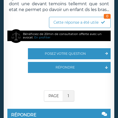
dont une devant temoins tellemnt que sont
etat ne permet po davoir un enfant ds les bras...
0
Cette réponse a été utile
Bénéficiez de 20min de consultation offerte avec un
avocat.
En profiter
POSEZ VOTRE QUESTION
RÉPONDRE
PAGE
1
RÉPONDRE