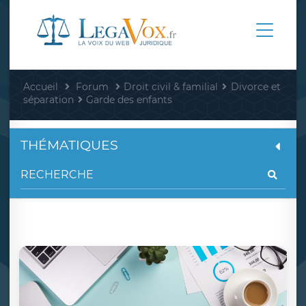
Accueil
Forum
Droit civil & familial
Divorce et
séparation
Garde des enfants
THÉMATIQUES