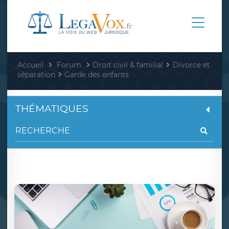
Accueil
Forum
Droit civil & familial
Divorce et
séparation
Garde des enfants
THÉMATIQUES