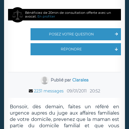
Bénéficiez de 20min de consultation offerte avec un
avocat.
En profiter
POSEZ VOTRE QUESTION
RÉPONDRE
Publié par
Claralea
2231 messages
09/01/2011
20:52
Bonsoir, dès demain, faites un référé en
urgence aupres du juge aux affaires familiales
de votre domicile, prevenez que la maman est
partie du domicile familial et que vous