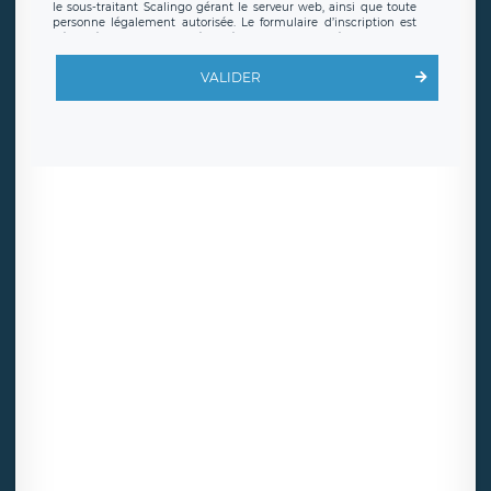
le sous-traitant Scalingo gérant le serveur web, ainsi que toute
personne légalement autorisée. Le formulaire d’inscription est
hébergé sur un serveur hébergé par Scalingo, basé en France et
offrant des
clauses de protection conformes au RGPD
. Les
données collectées sont conservées jusqu’à ce que l’Internaute
VALIDER
en sollicite la suppression, étant entendu que vous pouvez
demander la suppression de vos données et retirer votre
consentement à tout moment. Vous disposez également d’un
droit d’accès, de rectification ou de limitation du traitement
relatif à vos données à caractère personnel, ainsi que d’un droit à
la portabilité de vos données. Vous pouvez exercer ces droits
auprès du délégué à la protection des données de LÉGAVOX qui
exerce au siège social de LÉGAVOX et est joignable à l’adresse
mail suivante : donneespersonnelles@legavox.fr. Le responsable
de traitement est la société LÉGAVOX, sis 9 rue Léopold Sédar
Senghor, joignable à l’adresse mail :
responsabledetraitement@legavox.fr. Vous avez également le
droit d’introduire une réclamation auprès d’une autorité de
contrôle.