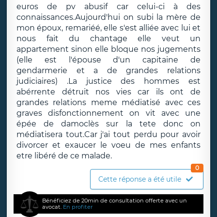
euros de pv abusif car celui-ci à des
connaissances.Aujourd'hui on subi la mère de
mon époux, remariéé, elle s'est alliée avec lui et
nous fait du chantage elle veut un
appartement sinon elle bloque nos jugements
(elle est l'épouse d'un capitaine de
gendarmerie et a de grandes relations
judiciaires) .La justice des hommes est
abérrente détruit nos vies car ils ont de
grandes relations meme médiatisé avec ces
graves disfonctionnement on vit avec une
épée de damoclès sur la tete donc on
médiatisera tout.Car j'ai tout perdu pour avoir
divorcer et exaucer le voeu de mes enfants
etre libéré de ce malade.
0
Cette réponse a été utile
Bénéficiez de 20min de consultation offerte avec un
avocat.
En profiter