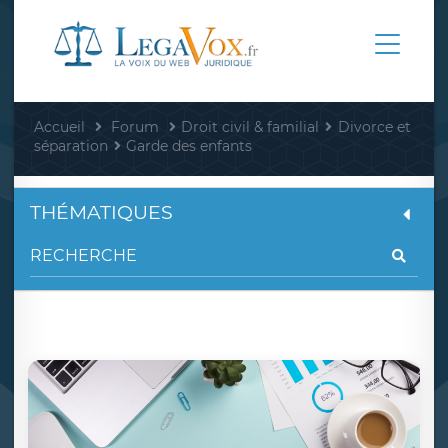
Accueil
Forum
Droit civil & familial
Divorce et
séparation
Garde des enfants
THÉMATIQUES