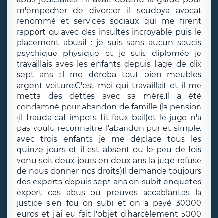
m'empecher de divorcer il soudoya avocat
renommé et services sociaux qui me firent
rapport qu'avec des insultes incroyable puis le
placement abusif : je suis sans aucun soucis
psychique physique et je suis diplomée je
travaillais aves les enfants depuis l'age de dix
sept ans ;Il me déroba tout bien meubles
argent voiture.C'est moi qui travaillait et il me
metta des dettes avec sa mère.Il a été
condamné pour abandon de famille (la pension
(il frauda caf impots fit faux bail)et le juge n'a
pas voulu reconnaitre l'abandon pur et simple:
avec trois enfants je me déplace tous les
quinze jours et il est absent ou le peu de fois
venu soit deux jours en deux ans la juge refuse
de nous donner nos droits)Il demande toujours
des experts depuis sept ans on subit enquetes
expert ces abus ou preuves accablantes la
justice s'en fou on subi et on a payé 30000
euros et j'ai eu fait l'objet d'harcèlement 5000