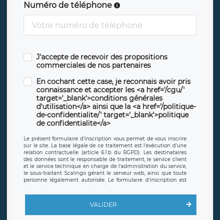
Numéro de téléphone
J'accepte de recevoir des propositions
commerciales de nos partenaires
En cochant cette case, je reconnais avoir pris
connaissance et accepter les <a href='/cgu/'
target='_blank'>conditions générales
d'utilisation</a> ainsi que la <a href='/politique-
de-confidentialite/' target='_blank'>politique
de confidentialite</a>
Le présent formulaire d’inscription vous permet de vous inscrire
sur le site. La base légale de ce traitement est l’exécution d’une
relation contractuelle (article 6.1.b du RGPD). Les destinataires
des données sont le responsable de traitement, le service client
et le service technique en charge de l’administration du service,
le sous-traitant Scalingo gérant le serveur web, ainsi que toute
personne légalement autorisée. Le formulaire d’inscription est
hébergé sur un serveur hébergé par Scalingo, basé en France et
offrant des
clauses de protection conformes au RGPD
. Les
données collectées sont conservées jusqu’à ce que l’Internaute
VALIDER
en sollicite la suppression, étant entendu que vous pouvez
demander la suppression de vos données et retirer votre