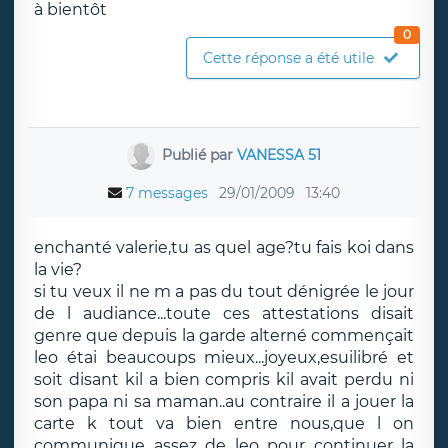
à bientôt
0
Cette réponse a été utile
Publié par
VANESSA 51
7 messages
29/01/2009
13:40
enchanté valerie,tu as quel age?tu fais koi dans
la vie?
si tu veux il ne m a pas du tout dénigrée le jour
de l audiance...toute ces attestations disait
genre que depuis la garde alterné commençait
leo étai beaucoups mieux...joyeux,esuilibré et
soit disant kil a bien compris kil avait perdu ni
son papa ni sa maman..au contraire il a jouer la
carte k tout va bien entre nous,que l on
communique assez de leo pour continuer la