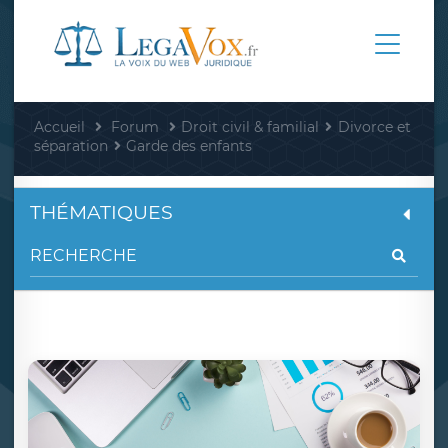
Accueil
Forum
Droit civil & familial
Divorce et
séparation
Garde des enfants
THÉMATIQUES