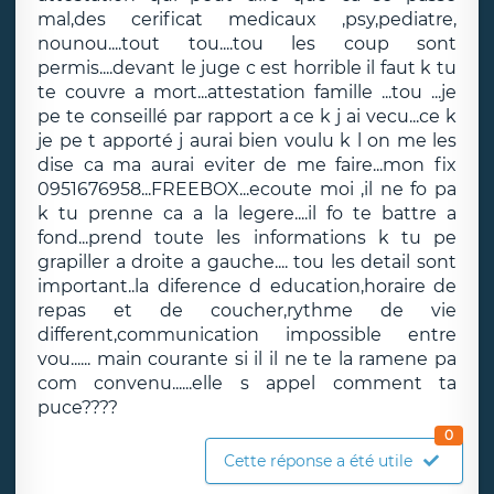
mal,des cerificat medicaux ,psy,pediatre,
nounou....tout tou....tou les coup sont
permis....devant le juge c est horrible il faut k tu
te couvre a mort...attestation famille ...tou ...je
pe te conseillé par rapport a ce k j ai vecu...ce k
je pe t apporté j aurai bien voulu k l on me les
dise ca ma aurai eviter de me faire...mon fix
0951676958...FREEBOX...ecoute moi ,il ne fo pa
k tu prenne ca a la legere....il fo te battre a
fond...prend toute les informations k tu pe
grapiller a droite a gauche.... tou les detail sont
important..la diference d education,horaire de
repas et de coucher,rythme de vie
different,communication impossible entre
vou...... main courante si il il ne te la ramene pa
com convenu......elle s appel comment ta
puce????
0
Cette réponse a été utile