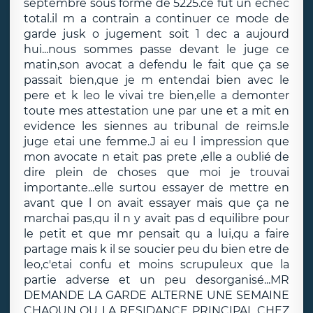
septembre sous forme de 5225.ce fut un echec
total.il m a contrain a continuer ce mode de
garde jusk o jugement soit 1 dec a aujourd
hui...nous sommes passe devant le juge ce
matin,son avocat a defendu le fait que ça se
passait bien,que je m entendai bien avec le
pere et k leo le vivai tre bien,elle a demonter
toute mes attestation une par une et a mit en
evidence les siennes au tribunal de reims.le
juge etai une femme.J ai eu l impression que
mon avocate n etait pas prete ,elle a oublié de
dire plein de choses que moi je trouvai
importante...elle surtou essayer de mettre en
avant que l on avait essayer mais que ça ne
marchai pas,qu il n y avait pas d equilibre pour
le petit et que mr pensait qu a lui,qu a faire
partage mais k il se soucier peu du bien etre de
leo,c'etai confu et moins scrupuleux que la
partie adverse et un peu desorganisé...MR
DEMANDE LA GARDE ALTERNE UNE SEMAINE
CHAQUN OU LA RESIDANCE PRINCIPAL CHEZ