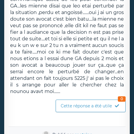
GA...les mienne disai que leo etai perturbé par
la situation ,perdu et angoissé.......oui j ai un gros
doute son avocat c'est bien batu....la mienne ne
veut pas se prononcé ,elle dit kil ne faut pas se
fier a l audiance que la decision n est pas prise
tout de suite....et toi si elle si petite et qu il ne l a
eu k un w e sur 2 tu n a vraiment aucun soucis
a te faire.....moi ce ki me fait douter c'est que
nous etions a l essai dune GA depuis 2 mois et
son avocat a beaucoup jouer sur ça...que ça
serrai encore le perturbé de changer...en
attendant on fait toujours 5225 j' ai pas le choix
il s arrange pour aller le chercher chez la
nounou avavt moi.......
0
Cette réponse a été utile