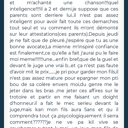
et m'achanté une chanson!!!quel
inteligence!!!!il a 2 et demi.je suppose que ces
parents sont derriere lui..il n'est pas assez
inteligent pour avoir fait toute ces demarches
tout seul et vu comment ils m'ont démonté
sur leur attestations(ces parents).Depuis jeudi
je ne fait que de pleuré..j'espére que tu as une
bonne avocate;La mienne m'inspiré confiance
est finalement,ce qu'elle a fait j'aurai pu le faire
moi meme!!!!!!!une....enfin bref,que de la guel et
devant le juge une vrai b...et ça n'est pas faute
d'avoir mit le prix........je pri pour garder mon fils,il
n'est pas assez mature pour epargner mon pti
bou de sa colére envers moi,du genre me le
jeter dans les bras ,me jeter ces affires sur le
trotoire et partir en me faisant un doight
d'honneur.il a fait le mec serieu devant la
juge,mais kan mon fils aura 5ans et qu il
comprendra tout ça ,psycologiquement il serra
comment??????je ne ve pa kil vive se