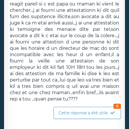
reagit pareil si c est papa ou maman ki vient le
chercher...j ai fourni une attestationn ki dit quil
fum des supstence illicite,son avocate a dit au
juge k ca m etai arrivé aussi...j ai une attestation
ki temoigne des menace dite par tel,son
avocate a dit k c etai sur le coup de la colere....j
ai fourni une attestion d une personne ki dit
que les horaire d un directeur de mac do sont
incompatible avec les heur d un enfant,il a
fourni la veille une attestaion de son
employeur ki dit kil fait 10H 18H tou les jours...j
ai des attestion de ma famille ki dise k leo est
perturbe par tout ca...lui que leo va tres bien et
kil a tres bien compris q uil avai une maison
chez et une chez maman...enfin bref....ils avaint
rep a tou ...quan pense tu????
0
Cette réponse a été utile