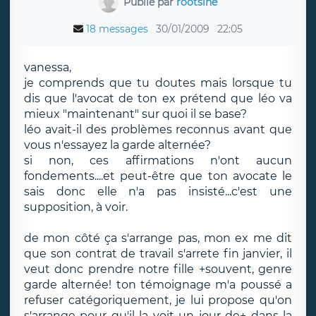
Publié par
rootsine
18 messages
30/01/2009
22:05
vanessa,
je comprends que tu doutes mais lorsque tu
dis que l'avocat de ton ex prétend que léo va
mieux "maintenant" sur quoi il se base?
léo avait-il des problèmes reconnus avant que
vous n'essayez la garde alternée?
si non, ces affirmations n'ont aucun
fondements....et peut-être que ton avocate le
sais donc elle n'a pas insisté...c'est une
supposition, à voir.
de mon côté ça s'arrange pas, mon ex me dit
que son contrat de travail s'arrete fin janvier, il
veut donc prendre notre fille +souvent, genre
garde alternée! ton témoignage m'a poussé a
refuser catégoriquement, je lui propose qu'on
s'arrange pour qu'il la voit un jour de+ dans la