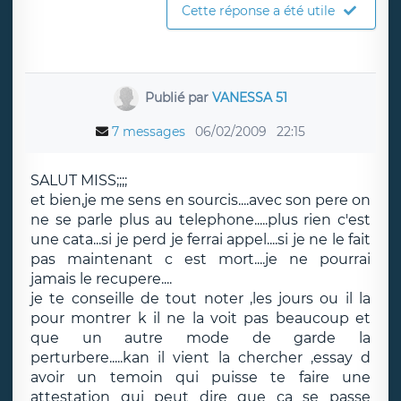
Cette réponse a été utile
Publié par
VANESSA 51
7 messages
06/02/2009
22:15
SALUT MISS;;;;
et bien,je me sens en sourcis....avec son pere on
ne se parle plus au telephone.....plus rien c'est
une cata...si je perd je ferrai appel....si je ne le fait
pas maintenant c est mort....je ne pourrai
jamais le recupere....
je te conseille de tout noter ,les jours ou il la
pour montrer k il ne la voit pas beaucoup et
que un autre mode de garde la
perturbere.....kan il vient la chercher ,essay d
avoir un temoin qui puisse te faire une
attestation qui peut dire que ca se passe