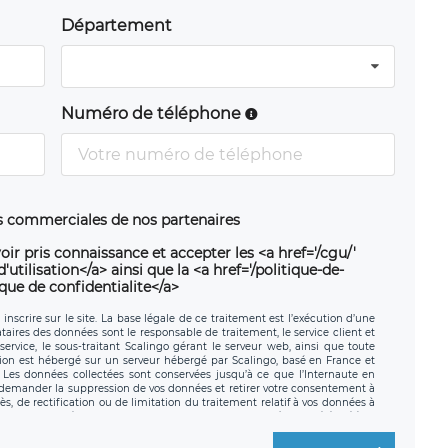
Département
Numéro de téléphone
ns commerciales de nos partenaires
oir pris connaissance et accepter les <a href='/cgu/'
utilisation</a> ainsi que la <a href='/politique-de-
ique de confidentialite</a>
nscrire sur le site. La base légale de ce traitement est l’exécution d’une
nataires des données sont le responsable de traitement, le service client et
ervice, le sous-traitant Scalingo gérant le serveur web, ainsi que toute
tion est hébergé sur un serveur hébergé par Scalingo, basé en France et
. Les données collectées sont conservées jusqu’à ce que l’Internaute en
z demander la suppression de vos données et retirer votre consentement à
, de rectification ou de limitation du traitement relatif à vos données à
ité de vos données. Vous pouvez exercer ces droits auprès du délégué à la
ège social de LÉGAVOX et est joignable à l’adresse mail suivante :
traitement est la société LÉGAVOX, sis 9 rue Léopold Sédar Senghor,