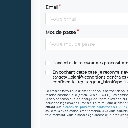
Email
Mot de passe
J'accepte de recevoir des propositio
En cochant cette case, je reconnais av
target='_blank'>conditions générales d'
confidentialite/' target='_blank'>polit
Le présent formulaire d’inscription vous permet de vous i
relation contractuelle (article 6.1.b du RGPD). Les desti
le service technique en charge de l’administration du s
personne légalement autorisée. Le formulaire d’inscrip
offrant des
clauses de protection conformes au RGPD
sollicite la suppression, étant entendu que vous pouve
tout moment. Vous disposez également d’un droit d’accès
caractère personnel, ainsi que d’un droit à la portabil
protection des données de LÉGAVOX qui exerce au si
donneespersonnelles@legavox.fr. Le responsable de 