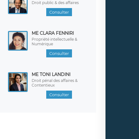
Droit public & des affaires
Consulter
ME CLARA FENNIRI
Propriété intellectuelle &
Numérique
Consulter
ME TONI LANDINI
Droit pénal des affaires &
Contentieux
Consulter