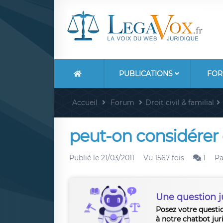
PUBLICATIONS
FOR
Accueil
Forum
Droit civil & familial
peut-on considérer
Publié le
21/03/2011
Vu 1567 fois
1
P
Une question j
Posez votre questi
à notre chatbot jur