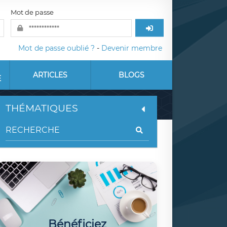
Mot de passe
Mot de passe oublié ?
-
Devenir membre
ARTICLES
BLOGS
E
THÉMATIQUES
Bénéficiez