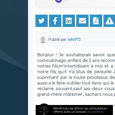
Publié par
teki972
Bonjour ! Je souhaiterais savoir q
comcubinage, enfant de 2 ans reconnu
notres fils,m'intertidisant à moi et a
notre fils qu'il n'a plus de père,ell
suprimant par la toute procéssus de 
aussi a le faire oublier tout liens qui l
réclame souvent,sauf ses deux cousin
grand-mère maternel , sachant nous p
Bénéficiez de 20min de consultation
offerte avec un avocat.
En profiter