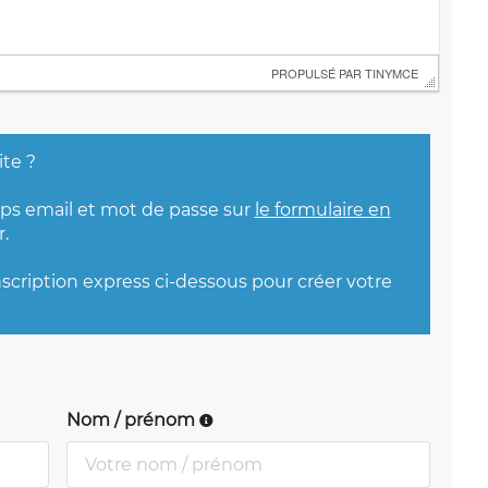
 PROPULSÉ PAR 
TINYMCE
ite ?
mps email et mot de passe sur
le formulaire en
.
nscription express ci-dessous pour créer votre
Nom / prénom