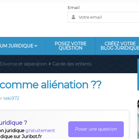
Email
POSEZ VOTRE
CRÉEZ VOTRE
UM JURIDIQUE
QUESTION
BLOG JURIDIQU
Divorce et séparation
Garde des enfants
 comme aliénation ??
ar
teki972
uridique ?
Poser une question
on juridique
gratuitement
idique sur Juribot.fr