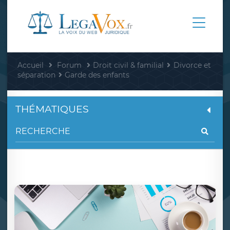
Accueil
Forum
Droit civil & familial
Divorce et
séparation
Garde des enfants
THÉMATIQUES