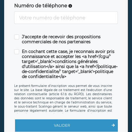
Numéro de téléphone
J'accepte de recevoir des propositions
commerciales de nos partenaires
En cochant cette case, je reconnais avoir pris
connaissance et accepter les <a href='/cgu/'
target='_blank'>conditions générales
d'utilisation</a> ainsi que la <a href='/politique-
de-confidentialite/' target='_blank'>politique
de confidentialite</a>
Le présent formulaire d’inscription vous permet de vous inscrire
sur le site. La base légale de ce traitement est l’exécution d’une
relation contractuelle (article 6.1.b du RGPD). Les destinataires
des données sont le responsable de traitement, le service client
et le service technique en charge de l’administration du service,
le sous-traitant Scalingo gérant le serveur web, ainsi que toute
personne légalement autorisée. Le formulaire d’inscription est
hébergé sur un serveur hébergé par Scalingo, basé en France et
offrant des
clauses de protection conformes au RGPD
. Les
données collectées sont conservées jusqu’à ce que l’Internaute
VALIDER
en sollicite la suppression, étant entendu que vous pouvez
demander la suppression de vos données et retirer votre