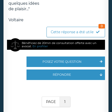
quelques idées
de plaisir..."
Voltaire
0
Cette réponse a été utile
Bénéficiez de 20min de consultation offerte avec un
avocat.
En profiter
POSEZ VOTRE QUESTION
RÉPONDRE
PAGE
1