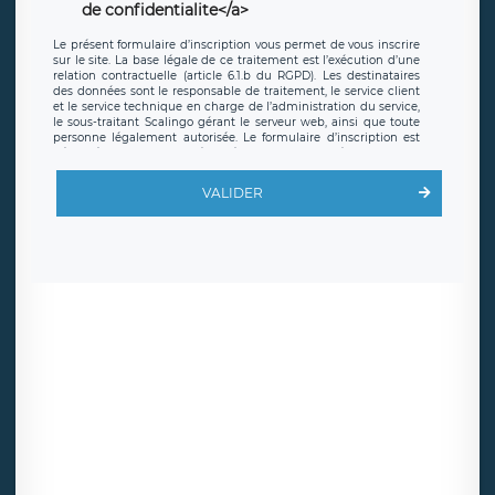
de confidentialite</a>
Le présent formulaire d’inscription vous permet de vous inscrire
sur le site. La base légale de ce traitement est l’exécution d’une
relation contractuelle (article 6.1.b du RGPD). Les destinataires
des données sont le responsable de traitement, le service client
et le service technique en charge de l’administration du service,
le sous-traitant Scalingo gérant le serveur web, ainsi que toute
personne légalement autorisée. Le formulaire d’inscription est
hébergé sur un serveur hébergé par Scalingo, basé en France et
offrant des
clauses de protection conformes au RGPD
. Les
données collectées sont conservées jusqu’à ce que l’Internaute
VALIDER
en sollicite la suppression, étant entendu que vous pouvez
demander la suppression de vos données et retirer votre
consentement à tout moment. Vous disposez également d’un
droit d’accès, de rectification ou de limitation du traitement
relatif à vos données à caractère personnel, ainsi que d’un droit à
la portabilité de vos données. Vous pouvez exercer ces droits
auprès du délégué à la protection des données de LÉGAVOX qui
exerce au siège social de LÉGAVOX et est joignable à l’adresse
mail suivante : donneespersonnelles@legavox.fr. Le responsable
de traitement est la société LÉGAVOX, sis 9 rue Léopold Sédar
Senghor, joignable à l’adresse mail :
responsabledetraitement@legavox.fr. Vous avez également le
droit d’introduire une réclamation auprès d’une autorité de
contrôle.