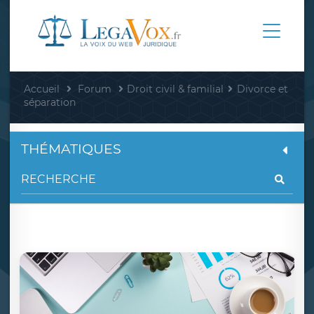
Accueil
Forum
Droit civil & familial
Divorce et
séparation
THÉMATIQUES