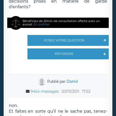
décisions prises en matière de garde
d'enfants?
Bénéficiez de 20min de consultation offerte avec un
avocat.
En profiter
POSEZ VOTRE QUESTION
RÉPONDRE
Publié par
Domil
9454 messages
20/01/2011
17:52
non.
Et faites en sorte qu'il ne le sache pas, tenez-