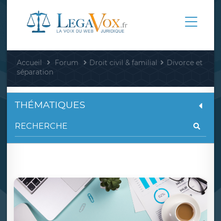
Accueil
Forum
Droit civil & familial
Divorce et
séparation
THÉMATIQUES