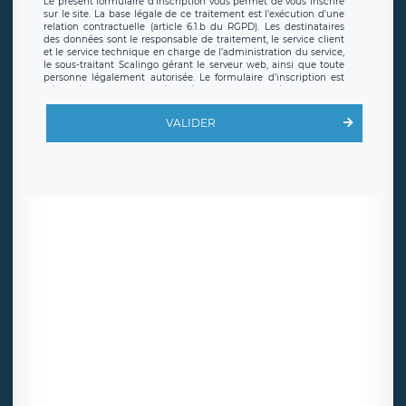
Le présent formulaire d’inscription vous permet de vous inscrire
sur le site. La base légale de ce traitement est l’exécution d’une
relation contractuelle (article 6.1.b du RGPD). Les destinataires
des données sont le responsable de traitement, le service client
et le service technique en charge de l’administration du service,
le sous-traitant Scalingo gérant le serveur web, ainsi que toute
personne légalement autorisée. Le formulaire d’inscription est
hébergé sur un serveur hébergé par Scalingo, basé en France et
offrant des
clauses de protection conformes au RGPD
. Les
données collectées sont conservées jusqu’à ce que l’Internaute
VALIDER
en sollicite la suppression, étant entendu que vous pouvez
demander la suppression de vos données et retirer votre
consentement à tout moment. Vous disposez également d’un
droit d’accès, de rectification ou de limitation du traitement
relatif à vos données à caractère personnel, ainsi que d’un droit à
la portabilité de vos données. Vous pouvez exercer ces droits
auprès du délégué à la protection des données de LÉGAVOX qui
exerce au siège social de LÉGAVOX et est joignable à l’adresse
mail suivante : donneespersonnelles@legavox.fr. Le responsable
de traitement est la société LÉGAVOX, sis 9 rue Léopold Sédar
Senghor, joignable à l’adresse mail :
responsabledetraitement@legavox.fr. Vous avez également le
droit d’introduire une réclamation auprès d’une autorité de
contrôle.