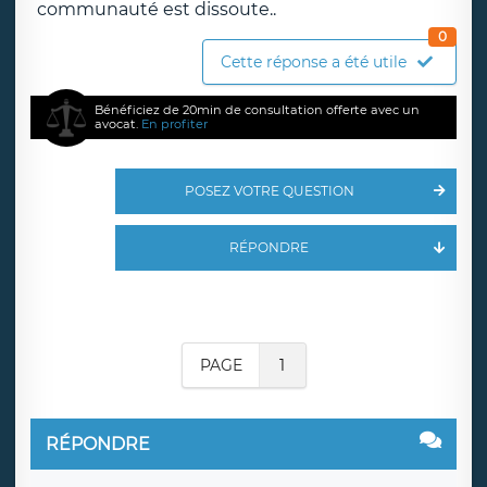
communauté est dissoute..
0
Cette réponse a été utile
Bénéficiez de 20min de consultation offerte avec un
avocat.
En profiter
POSEZ VOTRE QUESTION
RÉPONDRE
PAGE
1
RÉPONDRE