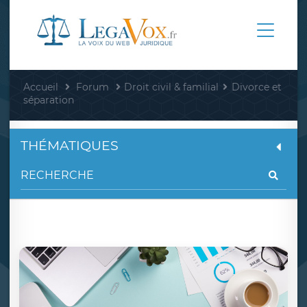
Accueil
Forum
Droit civil & familial
Divorce et
séparation
THÉMATIQUES