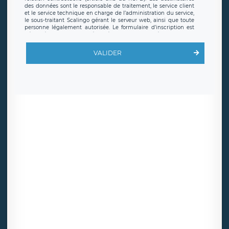
des données sont le responsable de traitement, le service client
et le service technique en charge de l’administration du service,
le sous-traitant Scalingo gérant le serveur web, ainsi que toute
personne légalement autorisée. Le formulaire d’inscription est
hébergé sur un serveur hébergé par Scalingo, basé en France et
offrant des
clauses de protection conformes au RGPD
. Les
données collectées sont conservées jusqu’à ce que l’Internaute
VALIDER
en sollicite la suppression, étant entendu que vous pouvez
demander la suppression de vos données et retirer votre
consentement à tout moment. Vous disposez également d’un
droit d’accès, de rectification ou de limitation du traitement
relatif à vos données à caractère personnel, ainsi que d’un droit à
la portabilité de vos données. Vous pouvez exercer ces droits
auprès du délégué à la protection des données de LÉGAVOX qui
exerce au siège social de LÉGAVOX et est joignable à l’adresse
mail suivante : donneespersonnelles@legavox.fr. Le responsable
de traitement est la société LÉGAVOX, sis 9 rue Léopold Sédar
Senghor, joignable à l’adresse mail :
responsabledetraitement@legavox.fr. Vous avez également le
droit d’introduire une réclamation auprès d’une autorité de
contrôle.