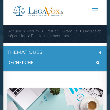
Accueil
Forum
Droit civil & familial
Divorce et
séparation
Pensions alimentaires
THÉMATIQUES