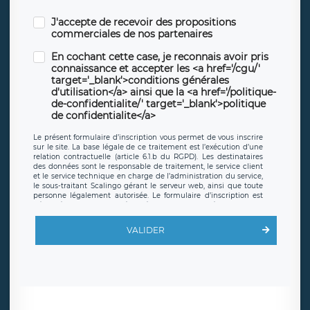
J'accepte de recevoir des propositions
commerciales de nos partenaires
En cochant cette case, je reconnais avoir pris
connaissance et accepter les <a href='/cgu/'
target='_blank'>conditions générales
d'utilisation</a> ainsi que la <a href='/politique-
de-confidentialite/' target='_blank'>politique
de confidentialite</a>
Le présent formulaire d’inscription vous permet de vous inscrire
sur le site. La base légale de ce traitement est l’exécution d’une
relation contractuelle (article 6.1.b du RGPD). Les destinataires
des données sont le responsable de traitement, le service client
et le service technique en charge de l’administration du service,
le sous-traitant Scalingo gérant le serveur web, ainsi que toute
personne légalement autorisée. Le formulaire d’inscription est
hébergé sur un serveur hébergé par Scalingo, basé en France et
offrant des
clauses de protection conformes au RGPD
. Les
données collectées sont conservées jusqu’à ce que l’Internaute
VALIDER
en sollicite la suppression, étant entendu que vous pouvez
demander la suppression de vos données et retirer votre
consentement à tout moment. Vous disposez également d’un
droit d’accès, de rectification ou de limitation du traitement
relatif à vos données à caractère personnel, ainsi que d’un droit à
la portabilité de vos données. Vous pouvez exercer ces droits
auprès du délégué à la protection des données de LÉGAVOX qui
exerce au siège social de LÉGAVOX et est joignable à l’adresse