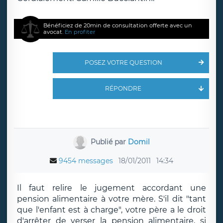
Bénéficiez de 20min de consultation offerte avec un
avocat.
En profiter
POSEZ VOTRE QUESTION
RÉPONDRE
Publié par
Domil
9454 messages
18/01/2011
14:34
Il faut relire le jugement accordant une
pension alimentaire à votre mère. S'il dit "tant
que l'enfant est à charge", votre père a le droit
d'arrêter de verser la pension alimentaire, si