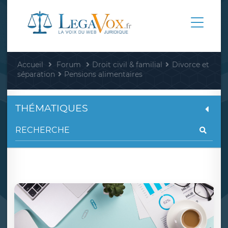
Accueil
Forum
Droit civil & familial
Divorce et
séparation
Pensions alimentaires
THÉMATIQUES