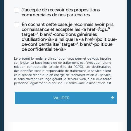
J'accepte de recevoir des propositions
commerciales de nos partenaires
En cochant cette case, je reconnais avoir pris
connaissance et accepter les <a href='/cgu/'
target='_blank'>conditions générales
d'utilisation</a> ainsi que la <a href='/politique-
de-confidentialite/' target='_blank'>politique
de confidentialite</a>
Le présent formulaire d’inscription vous permet de vous inscrire
sur le site. La base légale de ce traitement est l’exécution d’une
relation contractuelle (article 6.1.b du RGPD). Les destinataires
des données sont le responsable de traitement, le service client
et le service technique en charge de l’administration du service,
le sous-traitant Scalingo gérant le serveur web, ainsi que toute
personne légalement autorisée. Le formulaire d’inscription est
hébergé sur un serveur hébergé par Scalingo, basé en France et
offrant des
clauses de protection conformes au RGPD
. Les
données collectées sont conservées jusqu’à ce que l’Internaute
VALIDER
en sollicite la suppression, étant entendu que vous pouvez
demander la suppression de vos données et retirer votre
consentement à tout moment. Vous disposez également d’un
droit d’accès, de rectification ou de limitation du traitement
relatif à vos données à caractère personnel, ainsi que d’un droit à
la portabilité de vos données. Vous pouvez exercer ces droits
auprès du délégué à la protection des données de LÉGAVOX qui
exerce au siège social de LÉGAVOX et est joignable à l’adresse