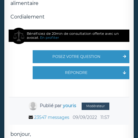
alimentaire
Cordialement
Bénéficiez de 20min de consultation offerte avec un
avocat.
En profiter
POSEZ VOTRE QUESTION
RÉPONDRE
Publié par
youris
Modérateur
23547 messages
09/09/2022
11:57
bonjour,