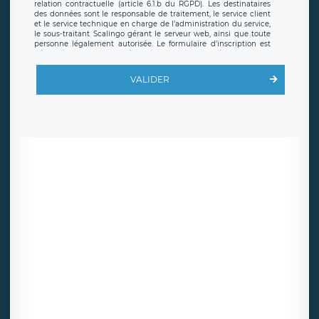
relation contractuelle (article 6.1.b du RGPD). Les destinataires
des données sont le responsable de traitement, le service client
et le service technique en charge de l’administration du service,
le sous-traitant Scalingo gérant le serveur web, ainsi que toute
personne légalement autorisée. Le formulaire d’inscription est
hébergé sur un serveur hébergé par Scalingo, basé en France et
offrant des
clauses de protection conformes au RGPD
. Les
données collectées sont conservées jusqu’à ce que l’Internaute
VALIDER
en sollicite la suppression, étant entendu que vous pouvez
demander la suppression de vos données et retirer votre
consentement à tout moment. Vous disposez également d’un
droit d’accès, de rectification ou de limitation du traitement
relatif à vos données à caractère personnel, ainsi que d’un droit à
la portabilité de vos données. Vous pouvez exercer ces droits
auprès du délégué à la protection des données de LÉGAVOX qui
exerce au siège social de LÉGAVOX et est joignable à l’adresse
mail suivante : donneespersonnelles@legavox.fr. Le responsable
de traitement est la société LÉGAVOX, sis 9 rue Léopold Sédar
Senghor, joignable à l’adresse mail :
responsabledetraitement@legavox.fr. Vous avez également le
droit d’introduire une réclamation auprès d’une autorité de
contrôle.