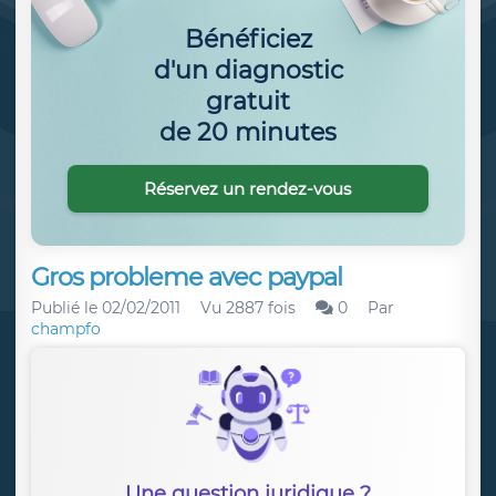
Bénéficiez
d'un diagnostic
gratuit
de 20 minutes
Réservez un rendez-vous
Gros probleme avec paypal
Publié le
02/02/2011
Vu 2887 fois
0
Par
champfo
Une question juridique ?