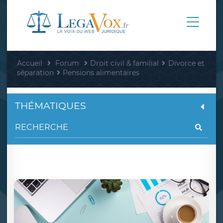
Accueil
Forum
Droit civil & familial
Divorce et
séparation
Pensions alimentaires
THÉMATIQUES