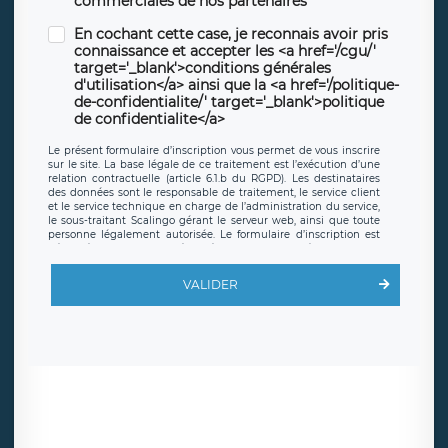
commerciales de nos partenaires
En cochant cette case, je reconnais avoir pris
connaissance et accepter les <a href='/cgu/'
target='_blank'>conditions générales
d'utilisation</a> ainsi que la <a href='/politique-
de-confidentialite/' target='_blank'>politique
de confidentialite</a>
Le présent formulaire d’inscription vous permet de vous inscrire
sur le site. La base légale de ce traitement est l’exécution d’une
relation contractuelle (article 6.1.b du RGPD). Les destinataires
des données sont le responsable de traitement, le service client
et le service technique en charge de l’administration du service,
le sous-traitant Scalingo gérant le serveur web, ainsi que toute
personne légalement autorisée. Le formulaire d’inscription est
hébergé sur un serveur hébergé par Scalingo, basé en France et
offrant des
clauses de protection conformes au RGPD
. Les
données collectées sont conservées jusqu’à ce que l’Internaute
VALIDER
en sollicite la suppression, étant entendu que vous pouvez
demander la suppression de vos données et retirer votre
consentement à tout moment. Vous disposez également d’un
droit d’accès, de rectification ou de limitation du traitement
relatif à vos données à caractère personnel, ainsi que d’un droit à
la portabilité de vos données. Vous pouvez exercer ces droits
auprès du délégué à la protection des données de LÉGAVOX qui
exerce au siège social de LÉGAVOX et est joignable à l’adresse
mail suivante : donneespersonnelles@legavox.fr. Le responsable
de traitement est la société LÉGAVOX, sis 9 rue Léopold Sédar
Senghor, joignable à l’adresse mail :
responsabledetraitement@legavox.fr. Vous avez également le