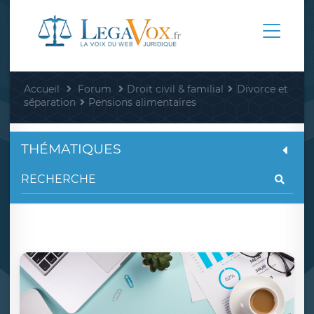
Accueil
Forum
Droit civil & familial
Divorce et
séparation
Pensions alimentaires
THÉMATIQUES