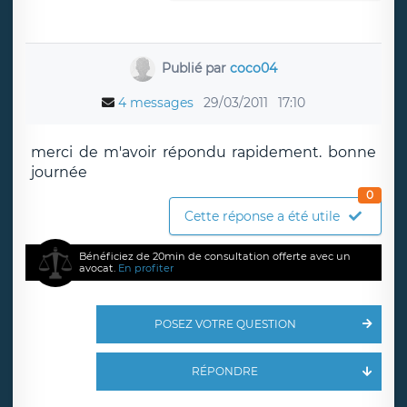
Publié par
coco04
4 messages
29/03/2011
17:10
merci de m'avoir répondu rapidement. bonne
journée
0
Cette réponse a été utile
Bénéficiez de 20min de consultation offerte avec un
avocat.
En profiter
POSEZ VOTRE QUESTION
RÉPONDRE