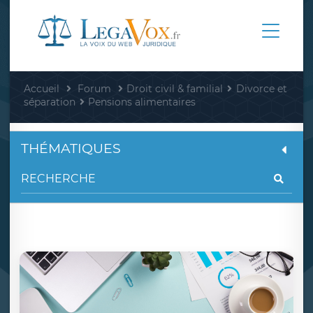
Accueil
Forum
Droit civil & familial
Divorce et
séparation
Pensions alimentaires
THÉMATIQUES