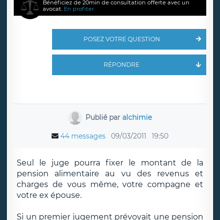
Bénéficiez de 20min de consultation offerte avec un
avocat.
En profiter
POSEZ VOTRE QUESTION
RÉPONDRE
Publié par
alchimie
44 messages
09/03/2011
19:50
Seul le juge pourra fixer le montant de la
pension alimentaire au vu des revenus et
charges de vous même, votre compagne et
votre ex épouse.
Si un premier jugement prévoyait une pension