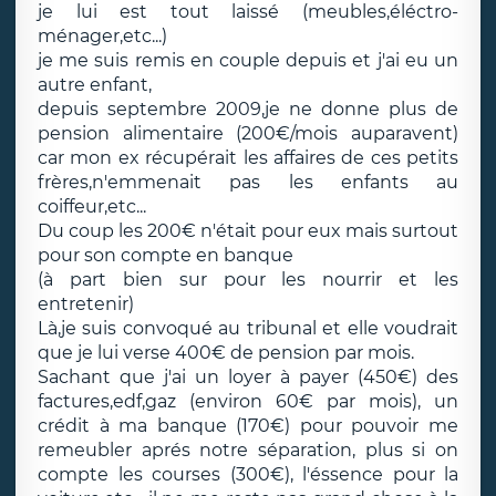
je lui est tout laissé (meubles,éléctro-
ménager,etc...)
je me suis remis en couple depuis et j'ai eu un
autre enfant,
depuis septembre 2009,je ne donne plus de
pension alimentaire (200€/mois auparavent)
car mon ex récupérait les affaires de ces petits
frères,n'emmenait pas les enfants au
coiffeur,etc...
Du coup les 200€ n'était pour eux mais surtout
pour son compte en banque
(à part bien sur pour les nourrir et les
entretenir)
Là,je suis convoqué au tribunal et elle voudrait
que je lui verse 400€ de pension par mois.
Sachant que j'ai un loyer à payer (450€) des
factures,edf,gaz (environ 60€ par mois), un
crédit à ma banque (170€) pour pouvoir me
remeubler aprés notre séparation, plus si on
compte les courses (300€), l'éssence pour la