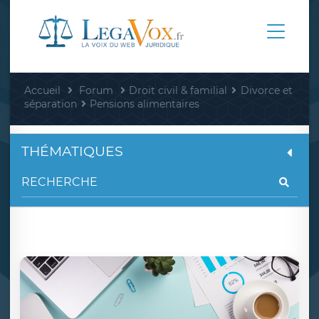
Accueil
Forum
Droit civil & familial
Divorce et
séparation
Pensions alimentaires
THÉMATIQUES