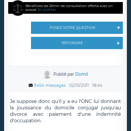
Bénéficiez de 20min de consultation offerte avec un
avocat.
En profiter
POSEZ VOTRE QUESTION
RÉPONDRE
Publié par
Domil
9454 messages
02/01/2011
18:44
Je suppose donc qu'il y a eu l'ONC lui donnant
la jouissance du domicile conjugal jusqu'au
divorce avec paiement d'une indemnité
d'occupation.