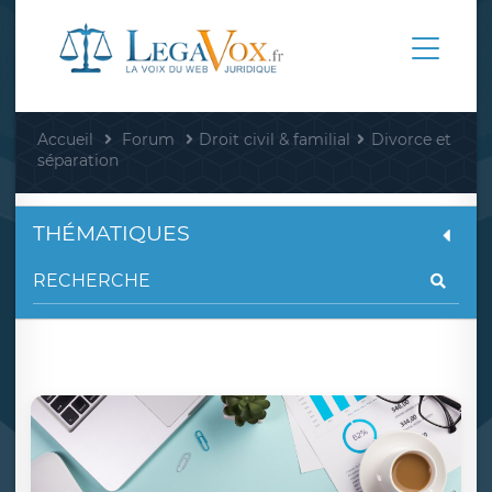
Accueil
Forum
Droit civil & familial
Divorce et
séparation
THÉMATIQUES