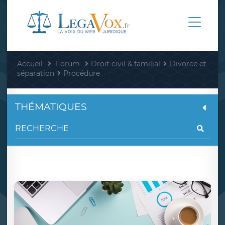
Accueil
Forum
Droit civil & familial
Divorce et
séparation
Procédure
THÉMATIQUES