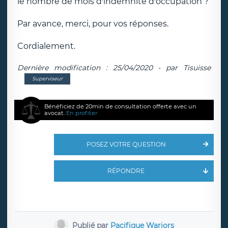
le nombre de mois d'indemnité d'occupation ?
Par avance, merci, pour vos réponses.
Cordialement.
Dernière modification : 25/04/2020 - par Tisuisse
Superviseur
Bénéficiez de 20min de consultation offerte avec un
avocat.
En profiter
POSEZ VOTRE QUESTION
RÉPONDRE
Publié par
Pacifique Wariors