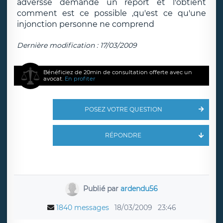
adversse demande un report et l'obtient
comment est ce possible ,qu'est ce qu'une
injonction personne ne comprend
Dernière modification : 17/03/2009
Bénéficiez de 20min de consultation offerte avec un
avocat.
En profiter
POSEZ VOTRE QUESTION
RÉPONDRE
Publié par
ardendu56
1840 messages
18/03/2009
23:46