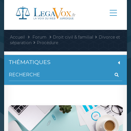
Accueil
Forum
Droit civil & familial
Divorce et
séparation
Procédure
THÉMATIQUES