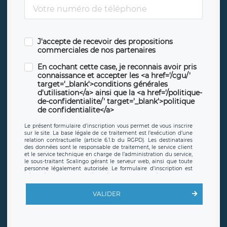
J'accepte de recevoir des propositions
commerciales de nos partenaires
En cochant cette case, je reconnais avoir pris
connaissance et accepter les <a href='/cgu/'
target='_blank'>conditions générales
d'utilisation</a> ainsi que la <a href='/politique-
de-confidentialite/' target='_blank'>politique
de confidentialite</a>
Le présent formulaire d’inscription vous permet de vous inscrire
sur le site. La base légale de ce traitement est l’exécution d’une
relation contractuelle (article 6.1.b du RGPD). Les destinataires
des données sont le responsable de traitement, le service client
et le service technique en charge de l’administration du service,
le sous-traitant Scalingo gérant le serveur web, ainsi que toute
personne légalement autorisée. Le formulaire d’inscription est
hébergé sur un serveur hébergé par Scalingo, basé en France et
offrant des
clauses de protection conformes au RGPD
. Les
données collectées sont conservées jusqu’à ce que l’Internaute
VALIDER
en sollicite la suppression, étant entendu que vous pouvez
demander la suppression de vos données et retirer votre
consentement à tout moment. Vous disposez également d’un
droit d’accès, de rectification ou de limitation du traitement
relatif à vos données à caractère personnel, ainsi que d’un droit à