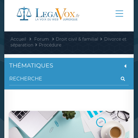
Accueil
Forum
Droit civil & familial
Divorce et
séparation
Procédure
THÉMATIQUES