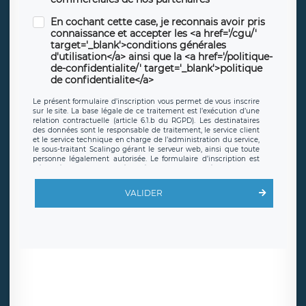
En cochant cette case, je reconnais avoir pris
connaissance et accepter les <a href='/cgu/'
target='_blank'>conditions générales
d'utilisation</a> ainsi que la <a href='/politique-
de-confidentialite/' target='_blank'>politique
de confidentialite</a>
Le présent formulaire d’inscription vous permet de vous inscrire
sur le site. La base légale de ce traitement est l’exécution d’une
relation contractuelle (article 6.1.b du RGPD). Les destinataires
des données sont le responsable de traitement, le service client
et le service technique en charge de l’administration du service,
le sous-traitant Scalingo gérant le serveur web, ainsi que toute
personne légalement autorisée. Le formulaire d’inscription est
hébergé sur un serveur hébergé par Scalingo, basé en France et
offrant des
clauses de protection conformes au RGPD
. Les
données collectées sont conservées jusqu’à ce que l’Internaute
VALIDER
en sollicite la suppression, étant entendu que vous pouvez
demander la suppression de vos données et retirer votre
consentement à tout moment. Vous disposez également d’un
droit d’accès, de rectification ou de limitation du traitement
relatif à vos données à caractère personnel, ainsi que d’un droit à
la portabilité de vos données. Vous pouvez exercer ces droits
auprès du délégué à la protection des données de LÉGAVOX qui
exerce au siège social de LÉGAVOX et est joignable à l’adresse
mail suivante : donneespersonnelles@legavox.fr. Le responsable
de traitement est la société LÉGAVOX, sis 9 rue Léopold Sédar
Senghor, joignable à l’adresse mail :
responsabledetraitement@legavox.fr. Vous avez également le