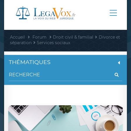
Accueil
Forum
Droit civil & familial
Divorce et
séparation
Services sociaux
THÉMATIQUES