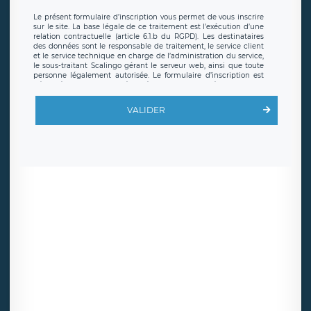
Le présent formulaire d’inscription vous permet de vous inscrire
sur le site. La base légale de ce traitement est l’exécution d’une
relation contractuelle (article 6.1.b du RGPD). Les destinataires
des données sont le responsable de traitement, le service client
et le service technique en charge de l’administration du service,
le sous-traitant Scalingo gérant le serveur web, ainsi que toute
personne légalement autorisée. Le formulaire d’inscription est
hébergé sur un serveur hébergé par Scalingo, basé en France et
offrant des
clauses de protection conformes au RGPD
. Les
données collectées sont conservées jusqu’à ce que l’Internaute
VALIDER
en sollicite la suppression, étant entendu que vous pouvez
demander la suppression de vos données et retirer votre
consentement à tout moment. Vous disposez également d’un
droit d’accès, de rectification ou de limitation du traitement
relatif à vos données à caractère personnel, ainsi que d’un droit à
la portabilité de vos données. Vous pouvez exercer ces droits
auprès du délégué à la protection des données de LÉGAVOX qui
exerce au siège social de LÉGAVOX et est joignable à l’adresse
mail suivante : donneespersonnelles@legavox.fr. Le responsable
de traitement est la société LÉGAVOX, sis 9 rue Léopold Sédar
Senghor, joignable à l’adresse mail :
responsabledetraitement@legavox.fr. Vous avez également le
droit d’introduire une réclamation auprès d’une autorité de
contrôle.