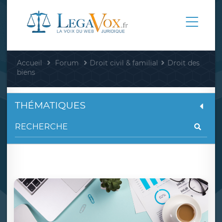
Accueil
Forum
Droit civil & familial
Droit des
biens
THÉMATIQUES