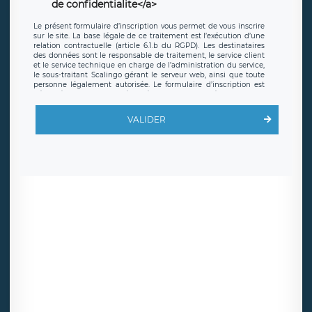
de confidentialite</a>
Le présent formulaire d’inscription vous permet de vous inscrire
sur le site. La base légale de ce traitement est l’exécution d’une
relation contractuelle (article 6.1.b du RGPD). Les destinataires
des données sont le responsable de traitement, le service client
et le service technique en charge de l’administration du service,
le sous-traitant Scalingo gérant le serveur web, ainsi que toute
personne légalement autorisée. Le formulaire d’inscription est
hébergé sur un serveur hébergé par Scalingo, basé en France et
offrant des
clauses de protection conformes au RGPD
. Les
données collectées sont conservées jusqu’à ce que l’Internaute
VALIDER
en sollicite la suppression, étant entendu que vous pouvez
demander la suppression de vos données et retirer votre
consentement à tout moment. Vous disposez également d’un
droit d’accès, de rectification ou de limitation du traitement
relatif à vos données à caractère personnel, ainsi que d’un droit à
la portabilité de vos données. Vous pouvez exercer ces droits
auprès du délégué à la protection des données de LÉGAVOX qui
exerce au siège social de LÉGAVOX et est joignable à l’adresse
mail suivante : donneespersonnelles@legavox.fr. Le responsable
de traitement est la société LÉGAVOX, sis 9 rue Léopold Sédar
Senghor, joignable à l’adresse mail :
responsabledetraitement@legavox.fr. Vous avez également le
droit d’introduire une réclamation auprès d’une autorité de
contrôle.