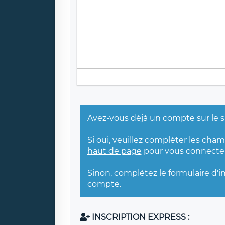
Avez-vous déjà un compte sur le s
Si oui, veuillez compléter les cha
haut de page
pour vous connecter
Sinon, complétez le formulaire d'i
compte.
INSCRIPTION EXPRESS :