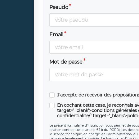
Pseudo
Email
Mot de passe
J'accepte de recevoir des propositio
En cochant cette case, je reconnais av
target='_blank'>conditions générales d'
confidentialite/' target='_blank'>polit
Le présent formulaire d’inscription vous permet de vous i
relation contractuelle (article 6.1.b du RGPD). Les desti
le service technique en charge de l’administration du s
personne légalement autorisée. Le formulaire d’inscrip