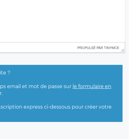
 PROPULSÉ PAR 
TINYMCE
ite ?
mps email et mot de passe sur
le formulaire en
.
nscription express ci-dessous pour créer votre