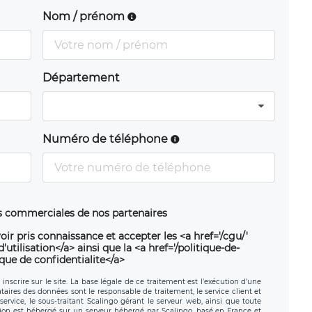
Nom / prénom
Département
Numéro de téléphone
ns commerciales de nos partenaires
oir pris connaissance et accepter les <a href='/cgu/'
utilisation</a> ainsi que la <a href='/politique-de-
ique de confidentialite</a>
nscrire sur le site. La base légale de ce traitement est l’exécution d’une
nataires des données sont le responsable de traitement, le service client et
ervice, le sous-traitant Scalingo gérant le serveur web, ainsi que toute
tion est hébergé sur un serveur hébergé par Scalingo, basé en France et