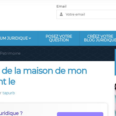
Email
POSEZ VOTRE
CRÉEZ VOTRE
UM JURIDIQUE
QUESTION
BLOG JURIDIQU
Patrimoine
e de la maison de mon
t le
ar
tapurb
uridique ?