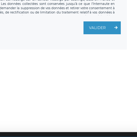
. Les données collectées sont conservées jusqu’à ce que l’Internaute en
z demander la suppression de vos données et retirer votre consentement à
, de rectification ou de limitation du traitement relatif à vos données à
ité de vos données. Vous pouvez exercer ces droits auprès du délégué à la
ège social de LÉGAVOX et est joignable à l’adresse mail suivante :
traitement est la société LÉGAVOX, sis 9 rue Léopold Sédar Senghor,
VALIDER
legavox.fr. Vous avez également le droit d’introduire une réclamation