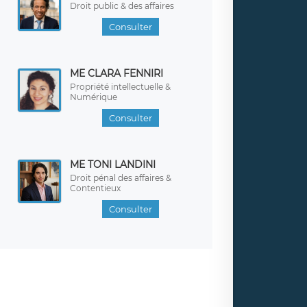
Droit public & des affaires
Consulter
ME CLARA FENNIRI
Propriété intellectuelle &
Numérique
Consulter
ME TONI LANDINI
Droit pénal des affaires &
Contentieux
Consulter