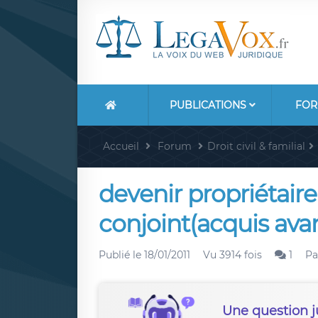
PUBLICATIONS
FOR
Accueil
Forum
Droit civil & familial
devenir propriétair
conjoint(acquis avan
Publié le
18/01/2011
Vu 3914 fois
1
P
Une question j