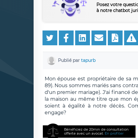
Posez votre questi
à notre chatbot jur
Publié par
tapurb
Mon épouse est propriétaire de sa ma
89). Nous sommes mariés sans contra
d'un premier mariage). J'ai financé de
la maison au même titre que mon ép
soient à égalité à notre décès. Co
engage?
Bénéficiez de 20min de consultation
offerte avec un avocat.
En profiter