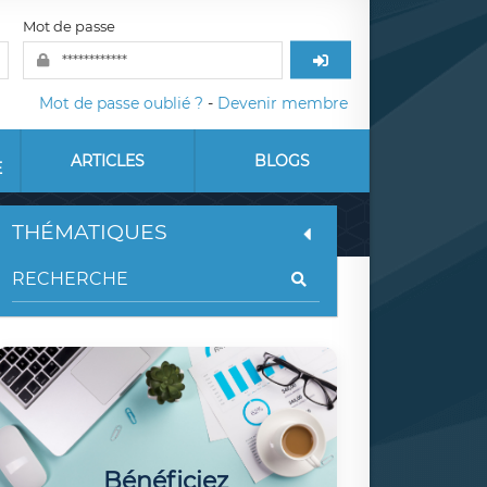
Mot de passe
Mot de passe oublié ?
-
Devenir membre
ARTICLES
BLOGS
E
THÉMATIQUES
Bénéficiez