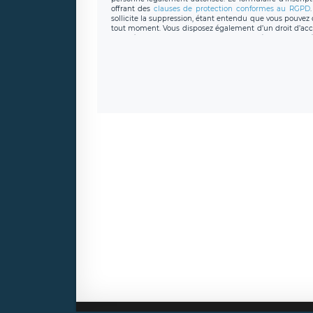
offrant des
clauses de protection conformes au RGPD
sollicite la suppression, étant entendu que vous pouve
tout moment. Vous disposez également d’un droit d’accès
caractère personnel, ainsi que d’un droit à la portabil
protection des données de LÉGAVOX qui exerce au si
donneespersonnelles@legavox.fr. Le responsable de 
joignable à l’adresse mail : responsabledetraitement@
auprès d’une autorité de contrôle.