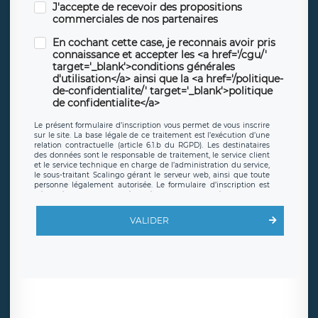
J'accepte de recevoir des propositions
commerciales de nos partenaires
En cochant cette case, je reconnais avoir pris
connaissance et accepter les <a href='/cgu/'
target='_blank'>conditions générales
d'utilisation</a> ainsi que la <a href='/politique-
de-confidentialite/' target='_blank'>politique
de confidentialite</a>
Le présent formulaire d’inscription vous permet de vous inscrire
sur le site. La base légale de ce traitement est l’exécution d’une
relation contractuelle (article 6.1.b du RGPD). Les destinataires
des données sont le responsable de traitement, le service client
et le service technique en charge de l’administration du service,
le sous-traitant Scalingo gérant le serveur web, ainsi que toute
personne légalement autorisée. Le formulaire d’inscription est
hébergé sur un serveur hébergé par Scalingo, basé en France et
offrant des
clauses de protection conformes au RGPD
. Les
données collectées sont conservées jusqu’à ce que l’Internaute
VALIDER
en sollicite la suppression, étant entendu que vous pouvez
demander la suppression de vos données et retirer votre
consentement à tout moment. Vous disposez également d’un
droit d’accès, de rectification ou de limitation du traitement
relatif à vos données à caractère personnel, ainsi que d’un droit à
la portabilité de vos données. Vous pouvez exercer ces droits
auprès du délégué à la protection des données de LÉGAVOX qui
exerce au siège social de LÉGAVOX et est joignable à l’adresse
mail suivante : donneespersonnelles@legavox.fr. Le responsable
de traitement est la société LÉGAVOX, sis 9 rue Léopold Sédar