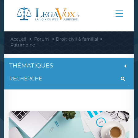
Accueil
Forum
Droit civil & familial
Patrimoine
THÉMATIQUES