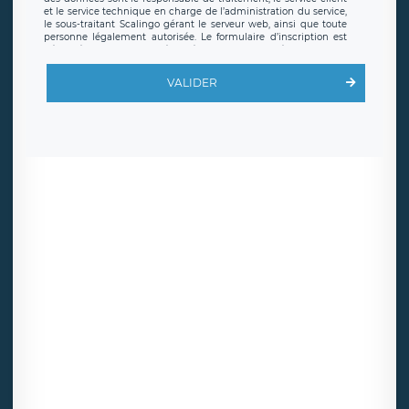
et le service technique en charge de l’administration du service,
le sous-traitant Scalingo gérant le serveur web, ainsi que toute
personne légalement autorisée. Le formulaire d’inscription est
hébergé sur un serveur hébergé par Scalingo, basé en France et
offrant des
clauses de protection conformes au RGPD
. Les
données collectées sont conservées jusqu’à ce que l’Internaute
VALIDER
en sollicite la suppression, étant entendu que vous pouvez
demander la suppression de vos données et retirer votre
consentement à tout moment. Vous disposez également d’un
droit d’accès, de rectification ou de limitation du traitement
relatif à vos données à caractère personnel, ainsi que d’un droit à
la portabilité de vos données. Vous pouvez exercer ces droits
auprès du délégué à la protection des données de LÉGAVOX qui
exerce au siège social de LÉGAVOX et est joignable à l’adresse
mail suivante : donneespersonnelles@legavox.fr. Le responsable
de traitement est la société LÉGAVOX, sis 9 rue Léopold Sédar
Senghor, joignable à l’adresse mail :
responsabledetraitement@legavox.fr. Vous avez également le
droit d’introduire une réclamation auprès d’une autorité de
contrôle.