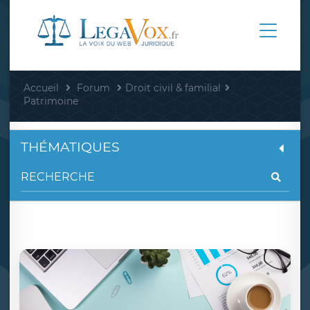
Accueil
Forum
Droit civil & familial
Patrimoine
THÉMATIQUES