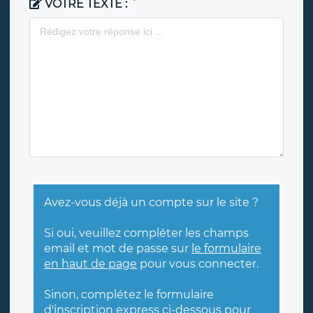
VOTRE TEXTE :
Avez-vous déjà un compte sur le site ?
Si oui, veuillez compléter les champs
email et mot de passe sur
le formulaire
en haut de page
pour vous connecter.
Sinon, complétez le formulaire
d'inscription express ci-dessous pour