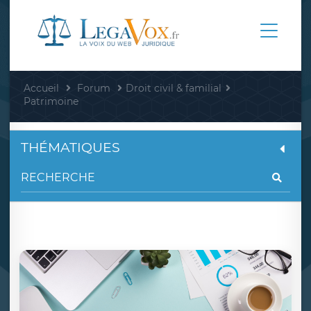
Accueil
Forum
Droit civil & familial
Patrimoine
THÉMATIQUES