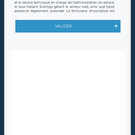
et le service technique en charge de l’administration du service,
le sous-traitant Scalingo gérant le serveur web, ainsi que toute
personne légalement autorisée. Le formulaire d’inscription est
hébergé sur un serveur hébergé par Scalingo, basé en France et
offrant des
clauses de protection conformes au RGPD
. Les
données collectées sont conservées jusqu’à ce que l’Internaute
VALIDER
en sollicite la suppression, étant entendu que vous pouvez
demander la suppression de vos données et retirer votre
consentement à tout moment. Vous disposez également d’un
droit d’accès, de rectification ou de limitation du traitement
relatif à vos données à caractère personnel, ainsi que d’un droit à
la portabilité de vos données. Vous pouvez exercer ces droits
auprès du délégué à la protection des données de LÉGAVOX qui
exerce au siège social de LÉGAVOX et est joignable à l’adresse
mail suivante : donneespersonnelles@legavox.fr. Le responsable
de traitement est la société LÉGAVOX, sis 9 rue Léopold Sédar
Senghor, joignable à l’adresse mail :
responsabledetraitement@legavox.fr. Vous avez également le
droit d’introduire une réclamation auprès d’une autorité de
contrôle.