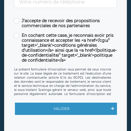
J'accepte de recevoir des propositions
commerciales de nos partenaires
En cochant cette case, je reconnais avoir pris
connaissance et accepter les <a href='/cgu/'
target='_blank'>conditions générales
d'utilisation</a> ainsi que la <a href='/politique-
de-confidentialite/' target='_blank'>politique
de confidentialite</a>
Le présent formulaire d’inscription vous permet de vous inscrire
sur le site. La base légale de ce traitement est l’exécution d’une
relation contractuelle (article 6.1.b du RGPD). Les destinataires
des données sont le responsable de traitement, le service client
et le service technique en charge de l’administration du service,
le sous-traitant Scalingo gérant le serveur web, ainsi que toute
personne légalement autorisée. Le formulaire d’inscription est
hébergé sur un serveur hébergé par Scalingo, basé en France et
offrant des
clauses de protection conformes au RGPD
. Les
données collectées sont conservées jusqu’à ce que l’Internaute
VALIDER
en sollicite la suppression, étant entendu que vous pouvez
demander la suppression de vos données et retirer votre
consentement à tout moment. Vous disposez également d’un
droit d’accès, de rectification ou de limitation du traitement
relatif à vos données à caractère personnel, ainsi que d’un droit à
la portabilité de vos données. Vous pouvez exercer ces droits