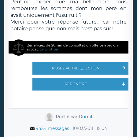
Peut-on exiger que ma belle-mère nous
rembourse les sommes dont mon père en
avait uniquement l'usufruit ?
Merci pour votre réponse future... car notre
notaire pense que non mais n'est pas sûr !
Bénéficiez de 20min de consultation offerte avec un
avocat.
En profiter
POSEZ VOTRE QUESTION
RÉPONDRE
Publié par
Domil
9454 messages
10/03/2011
15:04