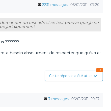
2231 messages
06/01/2011
07:20
demander un test adn si ce test prouve que je ne
sque juridiquement
us ???????
ivre, a besoin absolument de respecter quelqu'un et
0
Cette réponse a été utile
7 messages
06/01/2011
10:57