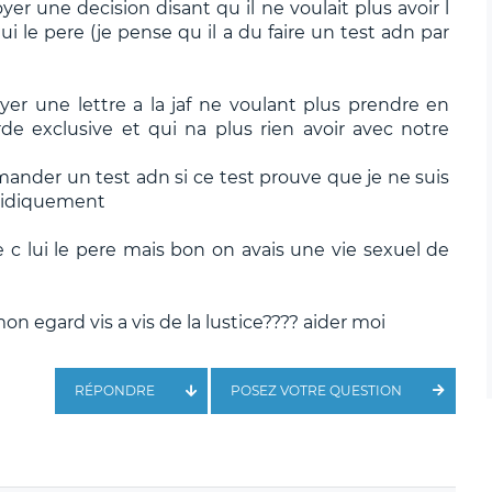
er une decision disant qu il ne voulait plus avoir l
ui le pere (je pense qu il a du faire un test adn par
voyer une lettre a la jaf ne voulant plus prendre en
de exclusive et qui na plus rien avoir avec notre
nder un test adn si ce test prouve que je ne suis
uridiquement
 c lui le pere mais bon on avais une vie sexuel de
 mon egard vis a vis de la lustice???? aider moi
RÉPONDRE
POSEZ VOTRE QUESTION