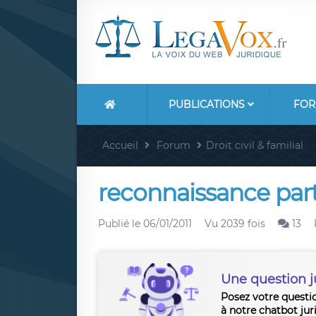
PUBLICATIONS
FOR
Accueil
Forum
Droit civil & familial
reconnaissance part
Publié le
06/01/2011
Vu 2039 fois
13
Une question j
Posez votre questi
à notre chatbot jur