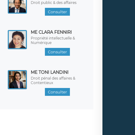
Droit public & des affaires
Consulter
ME CLARA FENNIRI
Propriété intellectuelle &
Numérique
Consulter
ME TONI LANDINI
Droit pénal des affaires &
Contentieux
Consulter