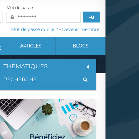
Mot de passe
Mot de passe oublié ?
-
Devenir membre
ARTICLES
BLOGS
E
THÉMATIQUES
Bénéficiez