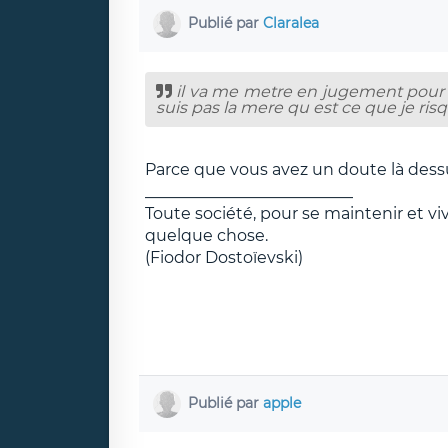
Publié par
Claralea
il va me metre en jugement pour 
suis pas la mere qu est ce que je ri
Parce que vous avez un doute là dess
__________________________
Toute société, pour se maintenir et v
quelque chose.
(Fiodor Dostoïevski)
Publié par
apple