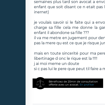
semaines plus tard son avocat a envoy
enfant que soit disant ce n etait pas l
inernet)
je voulais savoir si le faite qui a en
charge sa fille cela me donne la gar
enfant il abondone sa fille ???
il va me metre en jugement pour dema
pas la mere qu est ce que je risque j
mais en toute sincerité pour ma pere
libertinage d onc le rique est la !!!!!
j ai moi meme un doute
si c pas lui le pere que peut til faire a
Bénéficiez de 20min de consultation
offerte avec un avocat.
En profiter