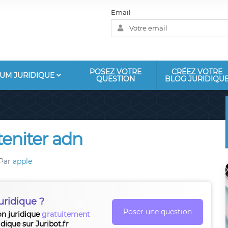
Email
POSEZ VOTRE
CRÉEZ VOTRE
UM JURIDIQUE
QUESTION
BLOG JURIDIQU
eniter adn
Par
apple
uridique ?
Poser une question
on juridique
gratuitement
idique sur Juribot.fr