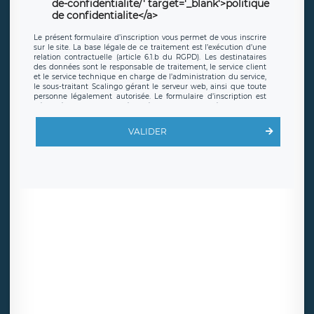
de-confidentialite/' target='_blank'>politique
de confidentialite</a>
Le présent formulaire d’inscription vous permet de vous inscrire
sur le site. La base légale de ce traitement est l’exécution d’une
relation contractuelle (article 6.1.b du RGPD). Les destinataires
des données sont le responsable de traitement, le service client
et le service technique en charge de l’administration du service,
le sous-traitant Scalingo gérant le serveur web, ainsi que toute
personne légalement autorisée. Le formulaire d’inscription est
hébergé sur un serveur hébergé par Scalingo, basé en France et
offrant des
clauses de protection conformes au RGPD
. Les
données collectées sont conservées jusqu’à ce que l’Internaute
VALIDER
en sollicite la suppression, étant entendu que vous pouvez
demander la suppression de vos données et retirer votre
consentement à tout moment. Vous disposez également d’un
droit d’accès, de rectification ou de limitation du traitement
relatif à vos données à caractère personnel, ainsi que d’un droit à
la portabilité de vos données. Vous pouvez exercer ces droits
auprès du délégué à la protection des données de LÉGAVOX qui
exerce au siège social de LÉGAVOX et est joignable à l’adresse
mail suivante : donneespersonnelles@legavox.fr. Le responsable
de traitement est la société LÉGAVOX, sis 9 rue Léopold Sédar
Senghor, joignable à l’adresse mail :
responsabledetraitement@legavox.fr. Vous avez également le
droit d’introduire une réclamation auprès d’une autorité de
contrôle.