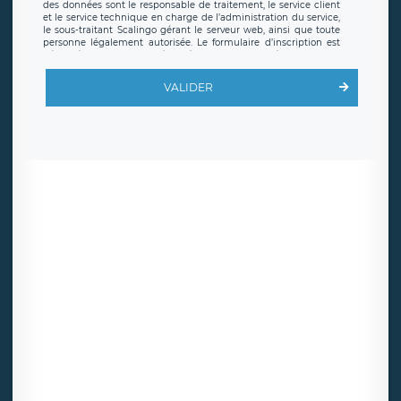
des données sont le responsable de traitement, le service client
et le service technique en charge de l’administration du service,
le sous-traitant Scalingo gérant le serveur web, ainsi que toute
personne légalement autorisée. Le formulaire d’inscription est
hébergé sur un serveur hébergé par Scalingo, basé en France et
offrant des
clauses de protection conformes au RGPD
. Les
données collectées sont conservées jusqu’à ce que l’Internaute
VALIDER
en sollicite la suppression, étant entendu que vous pouvez
demander la suppression de vos données et retirer votre
consentement à tout moment. Vous disposez également d’un
droit d’accès, de rectification ou de limitation du traitement
relatif à vos données à caractère personnel, ainsi que d’un droit à
la portabilité de vos données. Vous pouvez exercer ces droits
auprès du délégué à la protection des données de LÉGAVOX qui
exerce au siège social de LÉGAVOX et est joignable à l’adresse
mail suivante : donneespersonnelles@legavox.fr. Le responsable
de traitement est la société LÉGAVOX, sis 9 rue Léopold Sédar
Senghor, joignable à l’adresse mail :
responsabledetraitement@legavox.fr. Vous avez également le
droit d’introduire une réclamation auprès d’une autorité de
contrôle.