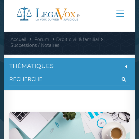
Accueil
Forum
Droit civil & familial
Successions / Notaires
THÉMATIQUES