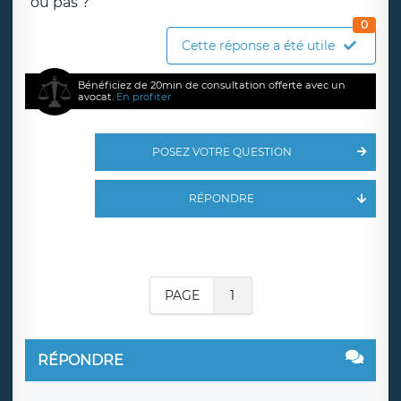
ou pas ?
0
Cette réponse a été utile
Bénéficiez de 20min de consultation offerte avec un
avocat.
En profiter
POSEZ VOTRE QUESTION
RÉPONDRE
PAGE
1
RÉPONDRE