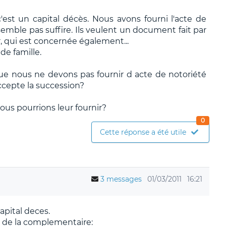
c'est un capital décès. Nous avons fourni l'acte de
mble pas suffire. Ils veulent un document fait par
r, qui est concernée également...
 de famille.
que nous ne devons pas fournir d acte de notoriété
ccepte la succession?
s pourrions leur fournir?
0
Cette réponse a été utile
3 messages
01/03/2011
16:21
apital deces.
net de la complementaire: