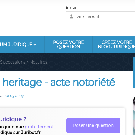
Email
POSEZ VOTRE
CRÉEZ VOTRE
UM JURIDIQUE
QUESTION
BLOG JURIDIQU
Successions / Notaires
 heritage - acte notoriété
ar
dreydrey
uridique ?
Poser une question
on juridique
gratuitement
idique sur Juribot.fr