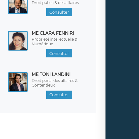
Droit public & des affaires
Consulter
ME CLARA FENNIRI
Propriété intellectuelle &
Numérique
Consulter
ME TONI LANDINI
Droit pénal des affaires &
Contentieux
Consulter