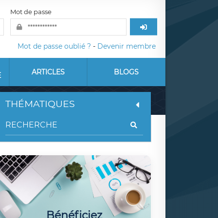
Mot de passe
Mot de passe oublié ?
-
Devenir membre
ARTICLES
BLOGS
E
THÉMATIQUES
Bénéficiez