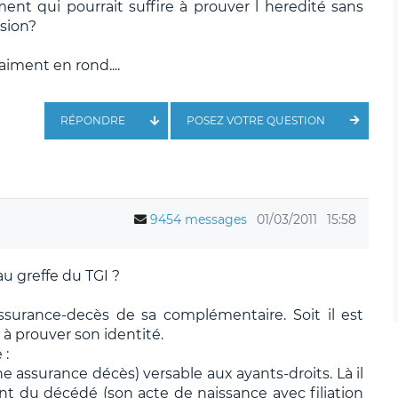
ument qui pourrait suffire à prouver l heredité sans
ssion?
aiment en rond....
RÉPONDRE
POSEZ VOTRE QUESTION
9454 messages
01/03/2011
15:58
au greffe du TGI ?
surance-decès de sa complémentaire. Soit il est
 à prouver son identité.
 :
ne assurance décès) versable aux ayants-droits. Là il
nt du décédé (son acte de naissance avec filiation