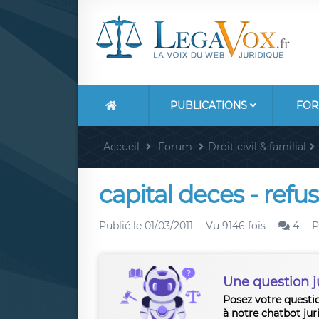
PUBLICATIONS
FOR
Accueil
Forum
Droit civil & familial
capital deces - refus
Publié le
01/03/2011
Vu 9146 fois
4
P
Une question j
Posez votre questi
à notre chatbot jur