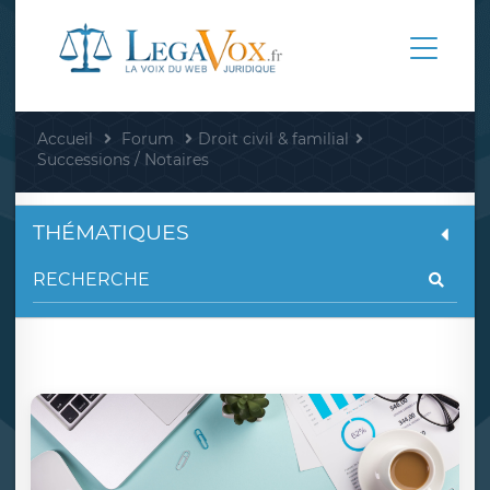
Accueil
Forum
Droit civil & familial
Successions / Notaires
THÉMATIQUES