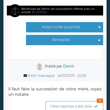
Bénéficiez de 20min de consultation offerte avec un
avocat.
En profiter
POSEZ VOTRE QUESTION
RÉPONDRE
Publié par
Domil
9454 messages
24/03/2011
22:26
Il faut faire la succession de votre mère, voyez
un notaire
0
Cette réponse a été utile