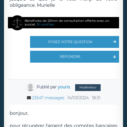
obligeance. Murielle
Bénéficiez de 20min de consultation offerte avec un
avocat.
En profiter
POSEZ VOTRE QUESTION
RÉPONDRE
Publié par
youris
Modérateur
23547 messages
14/03/2024
18:31
bonjour,
pour récupérer l'argent des comptes bancaires