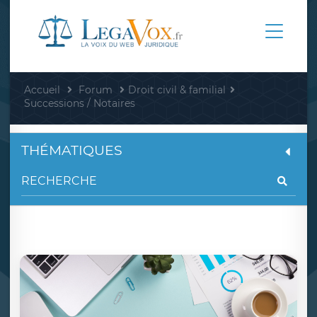
Accueil
Forum
Droit civil & familial
Successions / Notaires
THÉMATIQUES