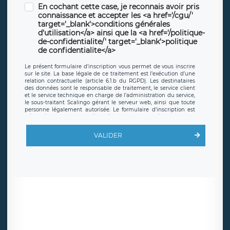
En cochant cette case, je reconnais avoir pris
connaissance et accepter les <a href='/cgu/'
target='_blank'>conditions générales
d'utilisation</a> ainsi que la <a href='/politique-
de-confidentialite/' target='_blank'>politique
de confidentialite</a>
Le présent formulaire d’inscription vous permet de vous inscrire
sur le site. La base légale de ce traitement est l’exécution d’une
relation contractuelle (article 6.1.b du RGPD). Les destinataires
des données sont le responsable de traitement, le service client
et le service technique en charge de l’administration du service,
le sous-traitant Scalingo gérant le serveur web, ainsi que toute
personne légalement autorisée. Le formulaire d’inscription est
hébergé sur un serveur hébergé par Scalingo, basé en France et
offrant des
clauses de protection conformes au RGPD
. Les
données collectées sont conservées jusqu’à ce que l’Internaute
VALIDER
en sollicite la suppression, étant entendu que vous pouvez
demander la suppression de vos données et retirer votre
consentement à tout moment. Vous disposez également d’un
droit d’accès, de rectification ou de limitation du traitement
relatif à vos données à caractère personnel, ainsi que d’un droit à
la portabilité de vos données. Vous pouvez exercer ces droits
auprès du délégué à la protection des données de LÉGAVOX qui
exerce au siège social de LÉGAVOX et est joignable à l’adresse
mail suivante : donneespersonnelles@legavox.fr. Le responsable
de traitement est la société LÉGAVOX, sis 9 rue Léopold Sédar
Senghor, joignable à l’adresse mail :
responsabledetraitement@legavox.fr. Vous avez également le
droit d’introduire une réclamation auprès d’une autorité de