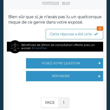
11/07/2023
18:20
Bien sûr que si, je n'avais pas lu un quelconque
risque de ce genre dans votre exposé.
0
Cette réponse a été utile
Bénéficiez de 20min de consultation offerte avec un
avocat.
En profiter
POSEZ VOTRE QUESTION
RÉPONDRE
PAGE
1