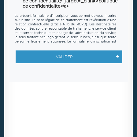
de-confidentialite/' target='_blank'>politique
de confidentialite</a>
Le présent formulaire d’inscription vous permet de vous inscrire
sur le site. La base légale de ce traitement est l’exécution d’une
relation contractuelle (article 6.1.b du RGPD). Les destinataires
des données sont le responsable de traitement, le service client
et le service technique en charge de l’administration du service,
le sous-traitant Scalingo gérant le serveur web, ainsi que toute
personne légalement autorisée. Le formulaire d’inscription est
hébergé sur un serveur hébergé par Scalingo, basé en France et
offrant des
clauses de protection conformes au RGPD
. Les
données collectées sont conservées jusqu’à ce que l’Internaute
VALIDER
en sollicite la suppression, étant entendu que vous pouvez
demander la suppression de vos données et retirer votre
consentement à tout moment. Vous disposez également d’un
droit d’accès, de rectification ou de limitation du traitement
relatif à vos données à caractère personnel, ainsi que d’un droit à
la portabilité de vos données. Vous pouvez exercer ces droits
auprès du délégué à la protection des données de LÉGAVOX qui
exerce au siège social de LÉGAVOX et est joignable à l’adresse
mail suivante : donneespersonnelles@legavox.fr. Le responsable
de traitement est la société LÉGAVOX, sis 9 rue Léopold Sédar
Senghor, joignable à l’adresse mail :
responsabledetraitement@legavox.fr. Vous avez également le
droit d’introduire une réclamation auprès d’une autorité de
contrôle.