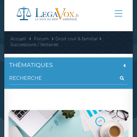
Accueil
Forum
Droit civil & familial
Successions / Notaires
THÉMATIQUES