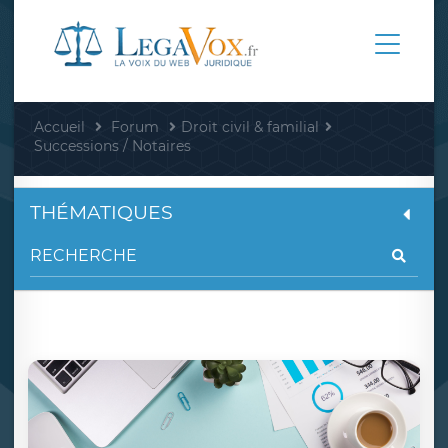
Accueil
Forum
Droit civil & familial
Successions / Notaires
THÉMATIQUES