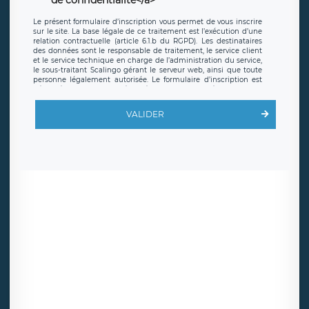
Le présent formulaire d’inscription vous permet de vous inscrire
sur le site. La base légale de ce traitement est l’exécution d’une
relation contractuelle (article 6.1.b du RGPD). Les destinataires
des données sont le responsable de traitement, le service client
et le service technique en charge de l’administration du service,
le sous-traitant Scalingo gérant le serveur web, ainsi que toute
personne légalement autorisée. Le formulaire d’inscription est
hébergé sur un serveur hébergé par Scalingo, basé en France et
offrant des
clauses de protection conformes au RGPD
. Les
données collectées sont conservées jusqu’à ce que l’Internaute
VALIDER
en sollicite la suppression, étant entendu que vous pouvez
demander la suppression de vos données et retirer votre
consentement à tout moment. Vous disposez également d’un
droit d’accès, de rectification ou de limitation du traitement
relatif à vos données à caractère personnel, ainsi que d’un droit à
la portabilité de vos données. Vous pouvez exercer ces droits
auprès du délégué à la protection des données de LÉGAVOX qui
exerce au siège social de LÉGAVOX et est joignable à l’adresse
mail suivante : donneespersonnelles@legavox.fr. Le responsable
de traitement est la société LÉGAVOX, sis 9 rue Léopold Sédar
Senghor, joignable à l’adresse mail :
responsabledetraitement@legavox.fr. Vous avez également le
droit d’introduire une réclamation auprès d’une autorité de
contrôle.