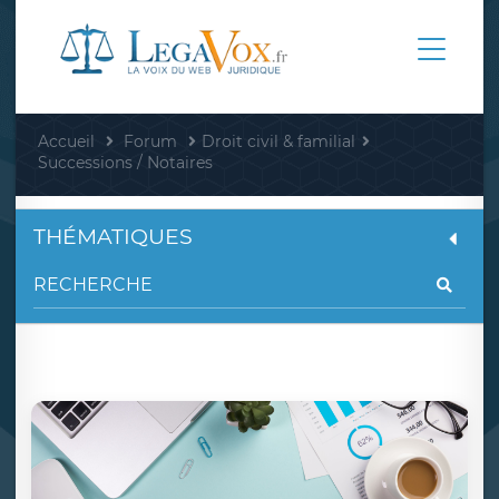
Accueil
Forum
Droit civil & familial
Successions / Notaires
THÉMATIQUES