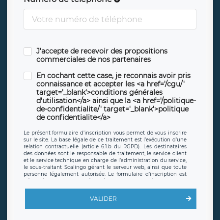
J'accepte de recevoir des propositions
commerciales de nos partenaires
En cochant cette case, je reconnais avoir pris
connaissance et accepter les <a href='/cgu/'
target='_blank'>conditions générales
d'utilisation</a> ainsi que la <a href='/politique-
de-confidentialite/' target='_blank'>politique
de confidentialite</a>
Le présent formulaire d’inscription vous permet de vous inscrire
sur le site. La base légale de ce traitement est l’exécution d’une
relation contractuelle (article 6.1.b du RGPD). Les destinataires
des données sont le responsable de traitement, le service client
et le service technique en charge de l’administration du service,
le sous-traitant Scalingo gérant le serveur web, ainsi que toute
personne légalement autorisée. Le formulaire d’inscription est
hébergé sur un serveur hébergé par Scalingo, basé en France et
offrant des
clauses de protection conformes au RGPD
. Les
données collectées sont conservées jusqu’à ce que l’Internaute
VALIDER
en sollicite la suppression, étant entendu que vous pouvez
demander la suppression de vos données et retirer votre
consentement à tout moment. Vous disposez également d’un