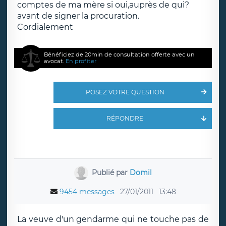
comptes de ma mère si oui,auprès de qui?
avant de signer la procuration.
Cordialement
Bénéficiez de 20min de consultation offerte avec un
avocat.
En profiter
POSEZ VOTRE QUESTION
RÉPONDRE
Publié par
Domil
9454 messages
27/01/2011
13:48
La veuve d'un gendarme qui ne touche pas de