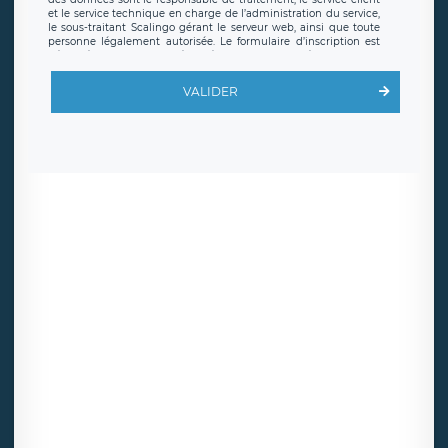
et le service technique en charge de l’administration du service,
le sous-traitant Scalingo gérant le serveur web, ainsi que toute
personne légalement autorisée. Le formulaire d’inscription est
hébergé sur un serveur hébergé par Scalingo, basé en France et
offrant des
clauses de protection conformes au RGPD
. Les
données collectées sont conservées jusqu’à ce que l’Internaute
VALIDER
en sollicite la suppression, étant entendu que vous pouvez
demander la suppression de vos données et retirer votre
consentement à tout moment. Vous disposez également d’un
droit d’accès, de rectification ou de limitation du traitement
relatif à vos données à caractère personnel, ainsi que d’un droit à
la portabilité de vos données. Vous pouvez exercer ces droits
auprès du délégué à la protection des données de LÉGAVOX qui
exerce au siège social de LÉGAVOX et est joignable à l’adresse
mail suivante : donneespersonnelles@legavox.fr. Le responsable
de traitement est la société LÉGAVOX, sis 9 rue Léopold Sédar
Senghor, joignable à l’adresse mail :
responsabledetraitement@legavox.fr. Vous avez également le
droit d’introduire une réclamation auprès d’une autorité de
contrôle.