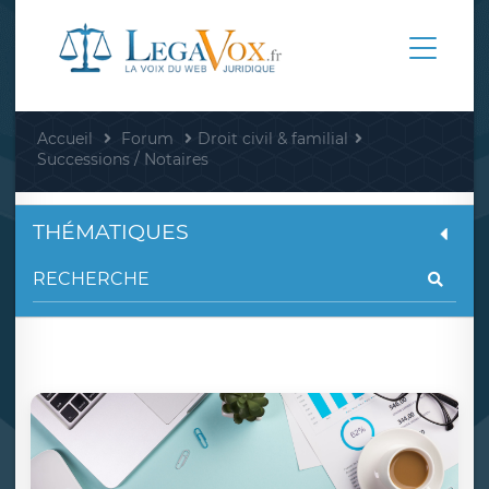
Accueil
Forum
Droit civil & familial
Successions / Notaires
THÉMATIQUES